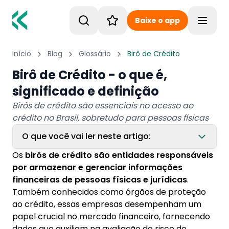
Baixe o app
Toggle
Início
Blog
Glossário
Birô de Crédito
Birô de Crédito - o que é,
significado e definição
Birôs de crédito são essenciais no acesso ao
crédito no Brasil, sobretudo para pessoas físicas
O que você vai ler neste artigo:
Os
birôs de crédito são entidades responsáveis
1. Como funcionam os Birôs de Crédito?
por armazenar e gerenciar informações
financeiras de pessoas físicas e jurídicas
.
2. Principais Birôs de Crédito no Brasil:
Também conhecidos como órgãos de proteção
2.1. 1. Serasa:
ao crédito, essas empresas desempenham um
2.2. 2. SPC Brasil:
papel crucial no mercado financeiro, fornecendo
dados que auxiliam na avaliação do risco de