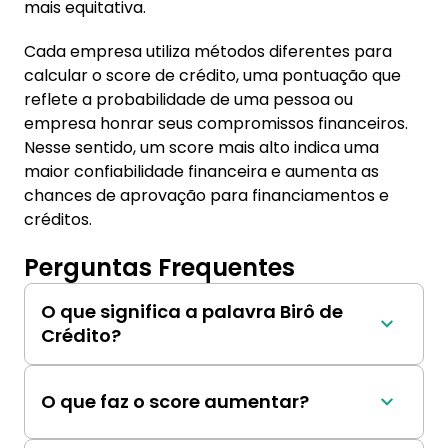
mais equitativa.
Cada empresa utiliza métodos diferentes para
calcular o score de crédito, uma pontuação que
reflete a probabilidade de uma pessoa ou
empresa honrar seus compromissos financeiros.
Nesse sentido, um score mais alto indica uma
maior confiabilidade financeira e aumenta as
chances de aprovação para financiamentos e
créditos.
Perguntas Frequentes
O que significa a palavra Birô de
Crédito?
Birô (pronuncia-se "birô") é um termo de 
origem francesa que se traduz como 
O que faz o score aumentar?
“escritório”, "repartição" e “agência”. Refere-
se a um estabelecimento onde são realizados 
O principal fator que influencia o aumento do 
trabalhos administrativos e outras atividades 