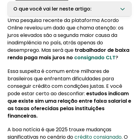
O que você vai ler neste artigo:
Uma pesquisa recente da plataforma Acordo
1. Como funcionam as taxas de juros do
Online revelou um dado que chama atenção: os
consignado CLT em 2025?
juros elevados são a segunda maior causa da
1.1. Diferenças entre o consignado tradicional
inadimplência no país, atrás apenas do
e o novo Crédito do Trabalhador
desemprego. Mas será que
trabalhador de baixa
renda paga mais juros no
consignado CLT
?
1.2. Por que as taxas variam tanto entre
diferentes perfis de renda
Essa suspeita é comum entre milhares de
brasileiros que enfrentam dificuldades para
2. Trabalhador de baixa renda realmente
conseguir crédito com condições justas. E você
paga mais caro no consignado?
pode estar certo ao desconfiar:
estudos indicam
2.1. O que o Banco Central descobriu sobre
que existe sim uma relação entre faixa salarial e
juros e faixa de renda
as taxas oferecidas pelas instituições
2.2. Como as instituições financeiras avaliam
financeiras.
o risco por perfil socioeconômico
A boa notícia é que 2025 trouxe mudanças
3. O que pode influenciar a cobrança de juros
significativas no cenário do
crédito consignado
. O