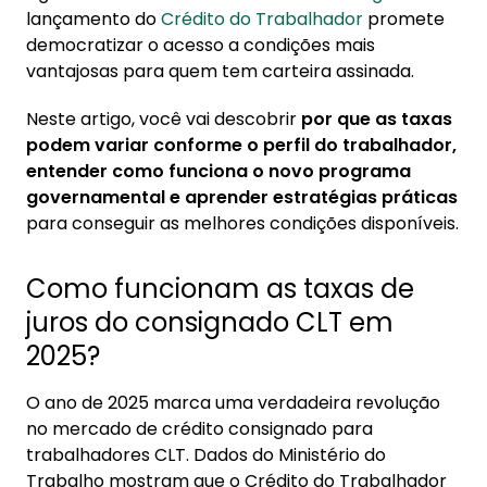
diferentes?
lançamento do
Crédito do Trabalhador
promete
democratizar o acesso a condições mais
4. Como conseguir as melhores taxas de juros
vantajosas para quem tem carteira assinada.
no consignado sendo trabalhador de baixa
renda?
Neste artigo, você vai descobrir
por que as taxas
podem variar conforme o perfil do trabalhador,
5. Novo Crédito do Trabalhador resolve o
entender como funciona o novo programa
problema dos juros altos para baixa renda?
governamental e aprender estratégias práticas
5.1. Veja como migrar seu consignado atual
para conseguir as melhores condições disponíveis.
para o Crédito do Trabalhador
6. Como saber se contratei juros abusivos no
Como funcionam as taxas de
Crédito do Trabalhador?
juros do consignado CLT em
2025?
O ano de 2025 marca uma verdadeira revolução
no mercado de crédito consignado para
trabalhadores CLT. Dados do Ministério do
Trabalho mostram que o Crédito do Trabalhador