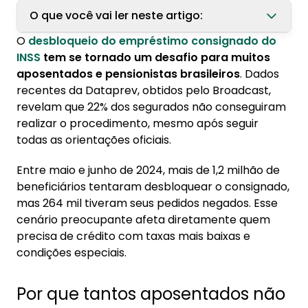
O que você vai ler neste artigo:
O
desbloqueio do empréstimo consignado do
1. Por que tantos aposentados não
INSS
tem se tornado um desafio para muitos
conseguem desbloquear o benefício?
aposentados e pensionistas brasileiros
. Dados
1.1. Principais obstáculos identificados pelos
recentes da Dataprev, obtidos pelo Broadcast,
bancos
revelam que 22% dos segurados não conseguiram
realizar o procedimento, mesmo após seguir
2. Como o INSS bloqueou os empréstimos para
todas as orientações oficiais.
aposentados?
Entre maio e junho de 2024, mais de 1,2 milhão de
3. Passo a passo para desbloquear o
beneficiários tentaram desbloquear o consignado,
consignado
mas 264 mil tiveram seus pedidos negados. Esse
3.1. Quando o desbloqueio é negado
cenário preocupante afeta diretamente quem
precisa de crédito com taxas mais baixas e
4. O que fazer depois de desbloquear o
condições especiais.
benefício?
Por que tantos aposentados não