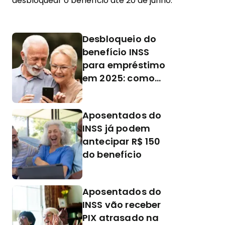
desbloquear o benefício até 20 de junho.
Desbloqueio do
benefício INSS
para empréstimo
em 2025: como
fazer e qual é o
prazo
Aposentados do
INSS já podem
antecipar R$ 150
do benefício
Aposentados do
INSS vão receber
PIX atrasado na