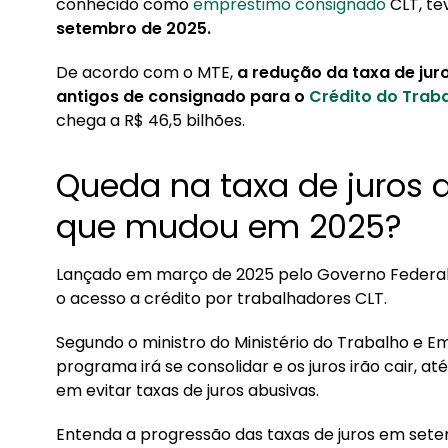
1.1. O que é o Crédito do Trabalhador?
conhecido como
empréstimo consignado
CLT, t
setembro de 2025.
1.2. Por que as taxas do consignado CLT estão
1.3. Crédito vinculado ao FGTS: veja como fun
De acordo com o MTE,
a redução da taxa de jur
antigos de consignado para o
Crédito do Trab
1.4. Taxa média do consignado caiu com o no
chega a R$ 46,5 bilhões.
1.5. Consignado vale mais a pena que empré
2. Como comparar e encontrar a melhor taxa de
Queda na taxa de juros 
2.1. Fatores que influenciam sua taxa de juros
que mudou em 2025?
2.2. Quem não pode pedir empréstimo consi
Lançado em março de 2025 pelo Governo Federal,
3. Consignado CLT vale a pena hoje?
o acesso a crédito por trabalhadores CLT.
Segundo o ministro do Ministério do Trabalho e E
programa irá se consolidar e os juros irão cair,
em evitar taxas de juros abusivas.
Entenda a progressão das taxas de juros em set