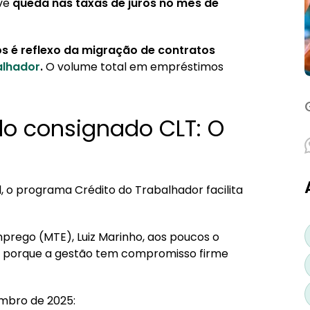
eve
queda nas taxas de juros no mês de
 caindo?
ciona
os é reflexo da migração de contratos
alhador
.
O volume total em empréstimos
vo consignado privado?
stimo pessoal comum?
 consignado CLT para seu perfil?
do consignado CLT: O
 personalizada
gnado CLT?
 o programa Crédito do Trabalhador facilita
mprego (MTE), Luiz Marinho, aos poucos o
 até porque a gestão tem compromisso firme
embro de 2025: