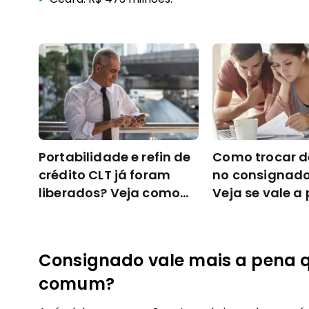
Portabilidade e refin de
Como trocar d
crédito CLT já foram
no consignado
liberados? Veja como
Veja se vale a
funciona
Consignado vale mais a pena 
comum?