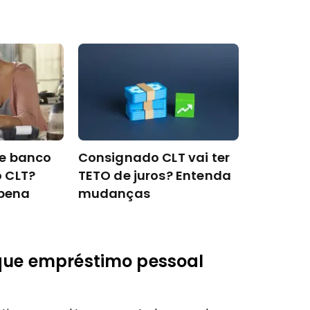
e banco
Consignado CLT vai ter
 CLT?
TETO de juros? Entenda
 pena
mudanças
que empréstimo pessoal