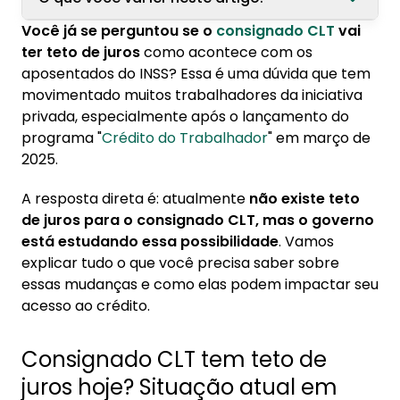
Você já se perguntou se o
consignado CLT
vai
1. Consignado CLT tem teto de juros hoje?
ter teto de juros
como acontece com os
Situação atual em 2025
aposentados do INSS? Essa é uma dúvida que tem
1.1. Diferenças entre consignado CLT e INSS:
movimentado muitos trabalhadores da iniciativa
por que um tem teto e outro não?
privada, especialmente após o lançamento do
programa "
Crédito do Trabalhador
" em março de
1.2. Taxas praticadas atualmente no
2025.
consignado CLT vs outras modalidades
A resposta direta é: atualmente
não existe teto
2. Governo estuda criar teto de juros para
de juros para o consignado CLT, mas o governo
consignado CLT: o que sabemos
está estudando essa possibilidade
. Vamos
2.1. Propostas em discussão e cronograma
explicar tudo o que você precisa saber sobre
das mudanças
essas mudanças e como elas podem impactar seu
2.2. Impacto esperado nas taxas de juros
acesso ao crédito.
para trabalhadores CLT
Consignado CLT tem teto de
3. Como funciona o teto de juros no
consignado INSS?
juros hoje? Situação atual em