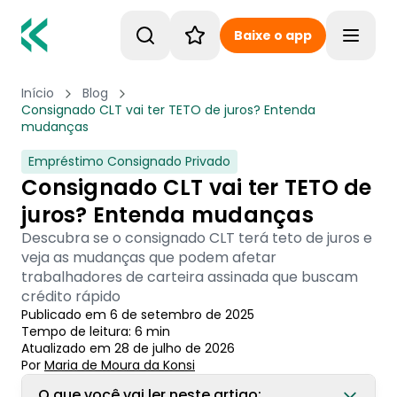
Baixe o app
Toggle
Início
Blog
Consignado CLT vai ter TETO de juros? Entenda
mudanças
Empréstimo Consignado Privado
Consignado CLT vai ter TETO de
juros? Entenda mudanças
Descubra se o consignado CLT terá teto de juros e
veja as mudanças que podem afetar
trabalhadores de carteira assinada que buscam
crédito rápido
Publicado em
6 de setembro de 2025
Tempo de leitura:
6
min
Atualizado em
28 de julho de 2026
Por
Maria de Moura
 da Konsi
O que você vai ler neste artigo: