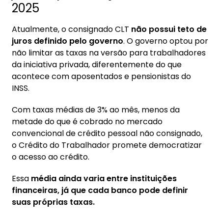
3.1. Histórico das mudanças: de 2,14% para
2025
1,85% ao mês em 2025
Atualmente, o consignado CLT
não possui teto de
4. Vale a pena contratar empréstimo CLT
juros definido pelo governo
. O governo optou por
sem teto de juros?
não limitar as taxas na versão para trabalhadores
4.1. Como comparar propostas e evitar
da iniciativa privada, diferentemente do que
taxas abusivas
acontece com aposentados e pensionistas do
INSS.
5. Quando o teto de juros deve chegar ao
consignado CLT?
Com taxas médias de 3% ao mês, menos da
metade do que é cobrado no mercado
5.1. O que muda para quem já tem
convencional de crédito pessoal não consignado,
consignado CLT contratado?
o Crédito do Trabalhador promete democratizar
o acesso ao crédito.
Essa
média ainda varia entre instituições
financeiras, já que cada banco pode definir
suas próprias taxas.