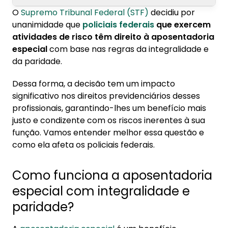
O
Supremo Tribunal Federal (STF)
decidiu por
1. Como funciona a aposentadoria especial
unanimidade que
policiais federais
que exercem
com integralidade e paridade?
atividades de risco têm direito à aposentadoria
especial
com base nas regras da integralidade e
2. Ação movida por policial civil motivou a
da paridade.
decisão
Dessa forma, a decisão tem um impacto
significativo nos direitos previdenciários desses
profissionais, garantindo-lhes um benefício mais
justo e condizente com os riscos inerentes à sua
função. Vamos entender melhor essa questão e
como ela afeta os policiais federais.
Como funciona a aposentadoria
especial com integralidade e
paridade?