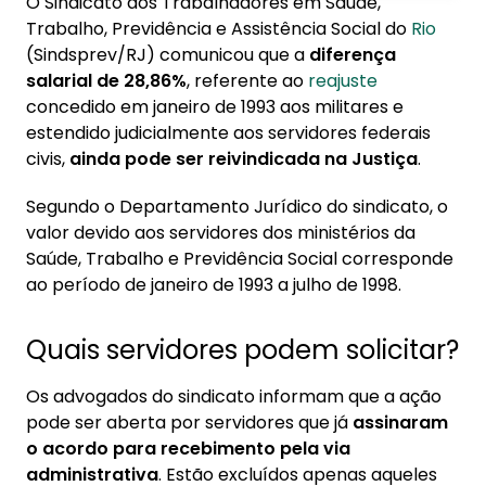
O Sindicato dos Trabalhadores em Saúde,
1. Quais servidores podem solicitar?
Trabalho, Previdência e Assistência Social do
Rio
(Sindsprev/RJ) comunicou que a
diferença
2. Como solicitar a diferença salarial?
salarial de 28,86%
, referente ao
reajuste
3. Conheça a Konsi
concedido em janeiro de 1993 aos militares e
estendido judicialmente aos servidores federais
4. Passo a passo para solicitar
civis,
ainda pode ser reivindicada na Justiça
.
4.1. Considerações de especialistas
Segundo o Departamento Jurídico do sindicato, o
valor devido aos servidores dos ministérios da
Saúde, Trabalho e Previdência Social corresponde
ao período de janeiro de 1993 a julho de 1998.
Quais servidores podem solicitar?
Os advogados do sindicato informam que a ação
pode ser aberta por servidores que já
assinaram
o acordo para recebimento pela via
administrativa
. Estão excluídos apenas aqueles