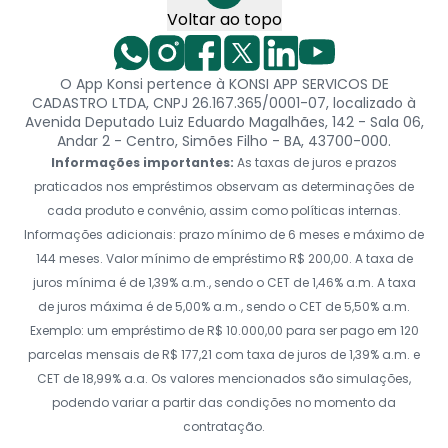
Voltar ao topo
O App Konsi pertence à KONSI APP SERVICOS DE
CADASTRO LTDA, CNPJ 26.167.365/0001-07, localizado à
Avenida Deputado Luiz Eduardo Magalhães, 142 - Sala 06,
Andar 2 - Centro, Simões Filho - BA, 43700-000.
Informações importantes:
As taxas de juros e prazos
praticados nos empréstimos observam as determinações de
cada produto e convênio, assim como políticas internas.
Informações adicionais: prazo mínimo de 6 meses e máximo de
144 meses. Valor mínimo de empréstimo R$ 200,00. A taxa de
juros mínima é de 1,39% a.m., sendo o CET de 1,46% a.m. A taxa
de juros máxima é de 5,00% a.m., sendo o CET de 5,50% a.m.
Exemplo: um empréstimo de R$ 10.000,00 para ser pago em 120
parcelas mensais de R$ 177,21 com taxa de juros de 1,39% a.m. e
CET de 18,99% a.a. Os valores mencionados são simulações,
podendo variar a partir das condições no momento da
contratação.