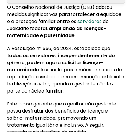
O Conselho Nacional de Justiça (CNJ) adotou
1. Como ficam as licenças para casais
medidas significativas para fortalecer a equidade
homoafetivos e pais solo?
e a proteção familiar entre os
servidores
do
Judiciário federal,
ampliando as licenças-
2. Conheça a Konsi
maternidade e paternidade
.
3. Condições especiais para gestantes e
A Resolução n° 556, de 2024, estabelece que
lactantes
todos os servidores, independentemente do
gênero, podem agora solicitar licença-
maternidade
. Isso inclui pais e mães em casos de
reprodução assistida como inseminação artificial e
fertilização in vitro, quando a gestante não faz
parte do núcleo familiar.
Este passo garante que o genitor não gestante
possa desfrutar dos benefícios de licença e
salário-maternidade, promovendo um
tratamento igualitário e inclusivo. A seguir,