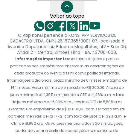
Voltar ao topo
O App Konsi pertence à KONSI APP SERVICOS DE
CADASTRO LTDA, CNPJ 26.167.365/0001-07, localizado à
Avenida Deputado Luiz Eduardo Magalhães, 142 - Sala 06,
Andar 2 - Centro, Simões Filho - BA, 43700-000.
Informações importantes:
As taxas de juros e prazos
praticados nos empréstimos observam as determinações de
cada produto e convênio, assim como políticas internas.
Informações adicionais: prazo mínimo de 6 meses e máximo de
144 meses. Valor mínimo de empréstimo R$ 200,00. A taxa de
juros mínima é de 1,39% a.m., sendo o CET de 1,46% a.m. A taxa
de juros máxima é de 5,00% a.m., sendo o CET de 5,50% a.m.
Exemplo: um empréstimo de R$ 10.000,00 para ser pago em 120
parcelas mensais de R$ 177,21 com taxa de juros de 1,39% a.m. e
CET de 18,99% a.a. Os valores mencionados são simulações,
podendo variar a partir das condições no momento da