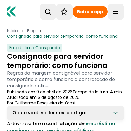
Baixe o app
Toggle
Início
Blog
Consignado para servidor temporário: como funciona
Empréstimo Consignado
Consignado para servidor
temporário: como funciona
Regras da margem consignável para servidor
temporário e como funciona a contratação de
consignado online.
Publicado em
9 de abril de 2026
Tempo de leitura:
4
min
Atualizado em
5 de agosto de 2026
Por
Guilherme Pesqueira
 da Konsi
O que você vai ler neste artigo:
A dúvida sobre a
contratação de
empréstimo
1. Servidor público temporário pode contratar
consignado por servidores públicos