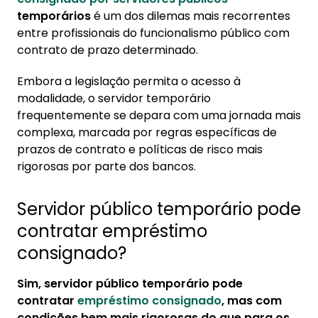
empréstimo consignado?
temporários
é um dos dilemas mais recorrentes
1.1. Qual a margem para servidor
entre profissionais do funcionalismo público com
temporário?
contrato de prazo determinado.
2. Como funciona a contratação de
Embora a legislação permita o acesso à
consignado para servidor público?
modalidade, o servidor temporário
frequentemente se depara com uma jornada mais
2.1. Contrate consignado com a Konsi
complexa, marcada por regras específicas de
3. Consignado para servidor temporário:
prazos de contrato e políticas de risco mais
quando vale a pena
rigorosas por parte dos bancos.
Servidor público temporário pode
contratar empréstimo
consignado?
Sim, servidor público temporário pode
contratar
empréstimo consignado
, mas com
condições bem mais rigorosas do que para os