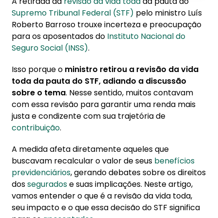
A retirada da
revisão da vida toda
da pauta do
1. O que é a Revisão da Vida Toda do INSS?
Supremo Tribunal Federal (STF)
pelo ministro Luís
Roberto Barroso trouxe incerteza e preocupação
2. Revisão da Vida Toda do INSS: o que muda na
para os aposentados do
Instituto Nacional do
prática?
Seguro Social (INSS)
.
Isso porque o
ministro retirou a revisão da vida
toda da pauta do STF, adiando a discussão
sobre o tema
. Nesse sentido, muitos contavam
com essa revisão para garantir uma renda mais
justa e condizente com sua trajetória de
contribuição
.
A medida afeta diretamente aqueles que
buscavam recalcular o valor de seus
benefícios
previdenciários
, gerando debates sobre os direitos
dos
segurados
e suas implicações. Neste artigo,
vamos entender o que é a revisão da vida toda,
seu impacto e o que essa decisão do STF significa