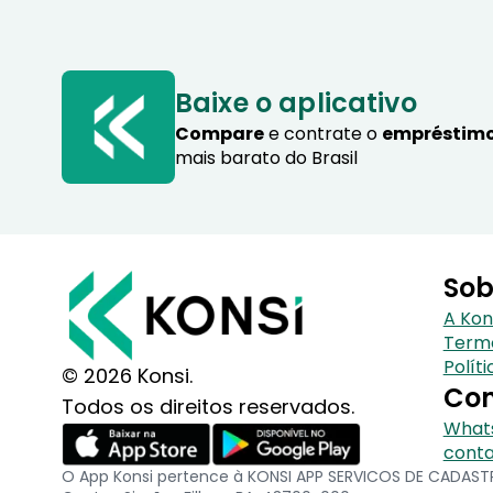
Baixe o aplicativo
Compare
e contrate o
empréstimo
mais barato do Brasil
Sob
A Kon
Term
Polít
© 2026 Konsi.
Con
Todos os direitos reservados.
Whats
conta
O App Konsi pertence à KONSI APP SERVICOS DE CADASTRO