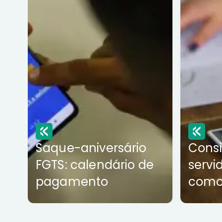
Saque-aniversário
Cons
FGTS: calendário de
servi
pagamento
como