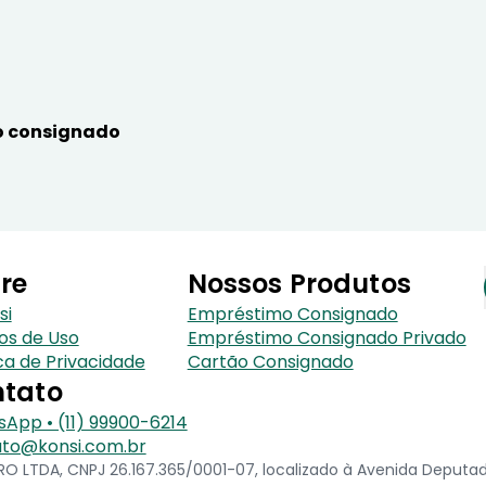
 consignado
re
Nossos Produtos
si
Empréstimo Consignado
os de Uso
Empréstimo Consignado Privado
ica de Privacidade
Cartão Consignado
tato
App • (11) 99900-6214
to@konsi.com.br
 LTDA, CNPJ 26.167.365/0001-07, localizado à Avenida Deputado 