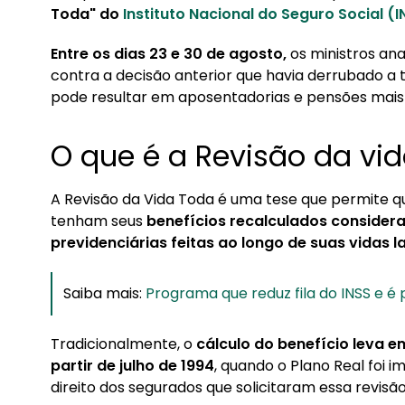
1. O que é a Revisão da vida toda?
Toda" do
Instituto Nacional do Seguro Social (I
2. O impacto do julgamento do STF
Entre os dias 23 e 30 de agosto,
os ministros anal
contra a decisão anterior que havia derrubado a 
3. Quem tem direito à Revisão?
pode resultar em aposentadorias e pensões mais a
O que é a Revisão da vi
A Revisão da Vida Toda é uma tese que permite q
tenham seus
benefícios recalculados consider
previdenciárias feitas ao longo de suas vidas l
Saiba mais:
Programa que reduz fila do INSS e é
Tradicionalmente, o
cálculo do benefício leva e
partir de julho de 1994
, quando o Plano Real foi 
direito dos segurados que solicitaram essa revisão