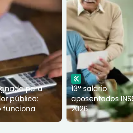
ignado para
13° salário
dor público:
aposentados INS
 funciona
2026