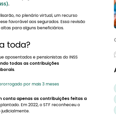
NSS)
.
isarão, no plenário virtual, um recurso
tese favorável aos segurados. Essa revisão
ltas para alguns beneficiários.
da toda?
ue aposentados e pensionistas do INSS
ando todas as contribuições
aborais
.
 prorrogado por mais 3 meses
m conta apenas as contribuições feitas a
implantado. Em 2022, o STF reconheceu o
 judicialmente.