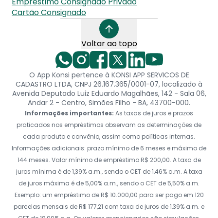
Empréstimo Consignado Privado
Cartão Consignado
Voltar ao topo
O App Konsi pertence à KONSI APP SERVICOS DE
CADASTRO LTDA, CNPJ 26.167.365/0001-07, localizado à
Avenida Deputado Luiz Eduardo Magalhães, 142 - Sala 06,
Andar 2 - Centro, Simões Filho - BA, 43700-000.
Informações importantes:
As taxas de juros e prazos
praticados nos empréstimos observam as determinações de
cada produto e convênio, assim como políticas internas.
Informações adicionais: prazo mínimo de 6 meses e máximo de
144 meses. Valor mínimo de empréstimo R$ 200,00. A taxa de
juros mínima é de 1,39% a.m., sendo o CET de 1,46% a.m. A taxa
de juros máxima é de 5,00% a.m., sendo o CET de 5,50% a.m.
Exemplo: um empréstimo de R$ 10.000,00 para ser pago em 120
parcelas mensais de R$ 177,21 com taxa de juros de 1,39% a.m. e