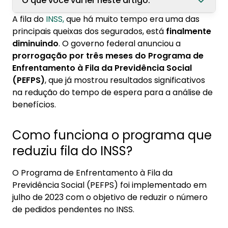
O que você vai ler neste artigo:
A fila do
INSS,
que há muito tempo era uma das
1. Como funciona o programa que reduziu fila
principais queixas dos segurados, está
finalmente
do INSS?
diminuindo
. O governo federal anunciou a
prorrogação por três meses do Programa de
2. Resultados do Programa na redução da fila
Enfrentamento à Fila da Previdência Social
do INSS
(PEFPS)
, que já mostrou resultados significativos
3. Por que o programa foi prorrogado?
na redução do tempo de espera para a análise de
benefícios.
4. Incentivo financeiro para servidores do INSS
Como funciona o programa que
reduziu fila do INSS?
O Programa de Enfrentamento à Fila da
Previdência Social (PEFPS) foi implementado em
julho de 2023 com o objetivo de reduzir o número
de pedidos pendentes no INSS.