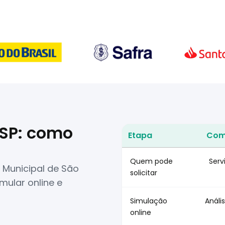
SP: como
Etapa
Como
Crédito consignado PMSP: c
Quem pode
Serv
 Municipal de São
solicitar
mular online e
Simulação
Análi
online