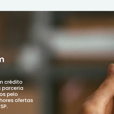
m
m crédito
 parceria
os pelo
hores ofertas
 SP.