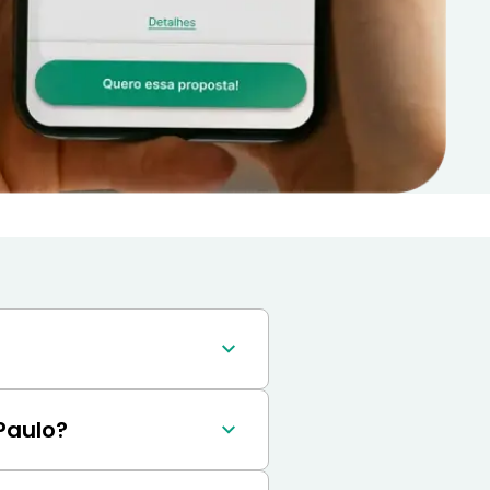
me Próprio de 
Paulo?
lo é 30% do salário 