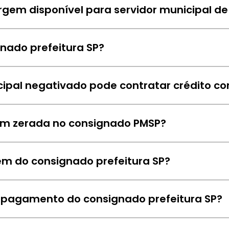
gem disponível para servidor municipal de
ipais de São Paulo podem verificar a margem consignável 
rar uma instituição financeira.
nado prefeitura SP?
e empréstimo consignado para servidores municipais de 
uma empresa especialista em crédito e possui parceria c
cipal negativado pode contratar crédito c
com o nome negativado podem contratar crédito consignad
o órgão público, é necessário ter margem consignável di
em zerada no consignado PMSP?
ignifica que o pensionista é incapaz ou inválido e possuí
l é possível liberar a margem para empréstimos consign
m do consignado prefeitura SP?
ra de margem consignável gratuita e simples de usar. Ela 
comprometido com as parcelas do consignado público para
e pagamento do consignado prefeitura SP?
ela Secretaria Municipal de Gestão, o prazo máximo das 