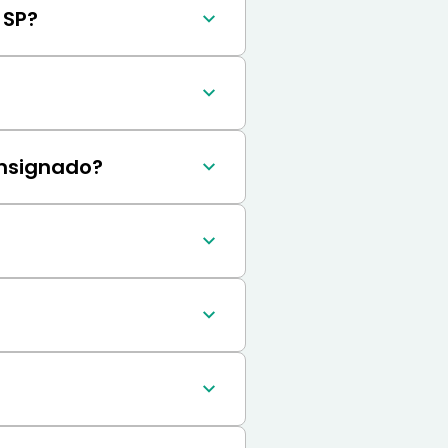
 SP?
disponível no Portal 
São Paulo pode ser 
om mais de 20 bancos.
onsignado?
o. Entretanto, além 
sponível.
 um curador. Somente 
ados.
mostra qual o valor 
 servidores.
prestações é de 120 