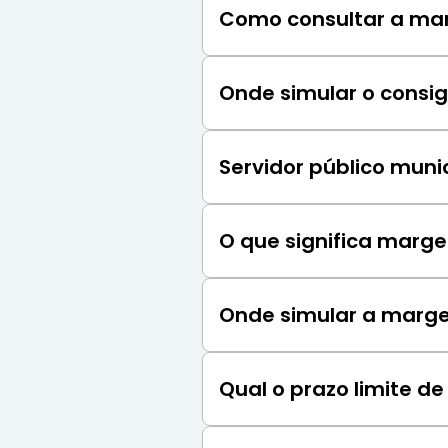
Como consultar a mar
Os servidores públicos munic
do Consignado antes de procu
Onde simular o consig
A simulação e contratação d
feita com a ajuda da Konsi, 
Servidor público muni
Sim, servidores municipais 
de comprovar o vínculo com 
O que significa marg
Segundo a Prefeitura de SP, s
com uma autorização judicia
Onde simular a marge
A Konsi possui uma calculado
limite do salário pode ser 
Qual o prazo limite d
Segundo portaria publicada p
meses.