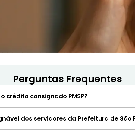
Perguntas Frequentes
o crédito consignado PMSP?
aposentados e pensionistas municipais, vinculados ao Regi
/SP) podem contratar o consignado da Prefeitura de SP.
ável dos servidores da Prefeitura de São 
margem consignável para servidores municipais de São Pau