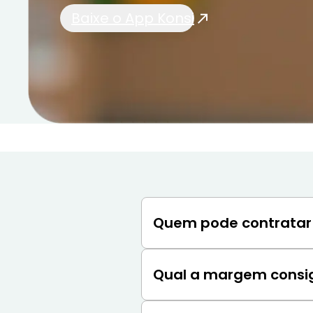
Baixe o App Konsi
Quem pode contratar 
Todos os servidores ativos, 
Previdência Municipal (RPPS
Qual a margem consign
Segundo as regras atuais, a 
líquido.