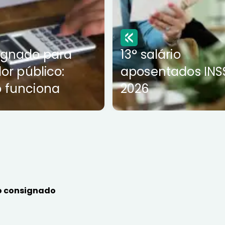
ignado para
13° salário
dor público:
aposentados INS
 funciona
2026
 consignado