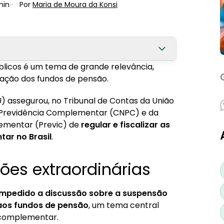
min
-
Por
Maria de Moura
 da Konsi
blicos é um tema de grande relevância,
zação dos fundos de pensão.
c
 assegurou, no Tribunal de Contas da União
e Previdência Complementar (CNPC) e da
ementar (Previc) de
regular e fiscalizar as
ar no Brasil
.
ões extraordinárias
mpedido a discussão sobre a suspensão
 aos fundos de pensão
, um tema central
a complementar.