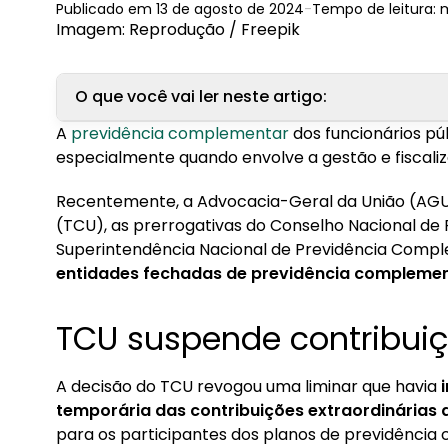
Publicado em
13 de agosto de 2024
-
Tempo de leitura:
Imagem: Reprodução / Freepik
O que você vai ler neste artigo:
A
previdência complementar
dos funcionários pú
1. TCU suspende contribuições extraordinárias
especialmente quando envolve a gestão e fiscali
2. Legitimidade e Competência do CNPC e Previ
Recentemente, a Advocacia-Geral da União (AGU)
(TCU), as prerrogativas do Conselho Nacional d
3. Perspectivas para o futuro
Superintendência Nacional de Previdência Compl
entidades fechadas de previdência complement
TCU suspende contribuiç
A decisão do TCU revogou uma liminar que havia
i
temporária das contribuições extraordinárias
para os participantes dos planos de previdênci