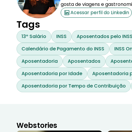
gosta de viagens e gastronomi
Acessar perfil do Linkedin
Tags
13º Salário
INSS
Aposentados pelo INS
Calendário de Pagamento do INSS
INSS On
Aposentadoria
Aposentados
Aposenta
Aposentadoria por Idade
Aposentadoria p
Aposentadoria por Tempo de Contribuição
Webstories