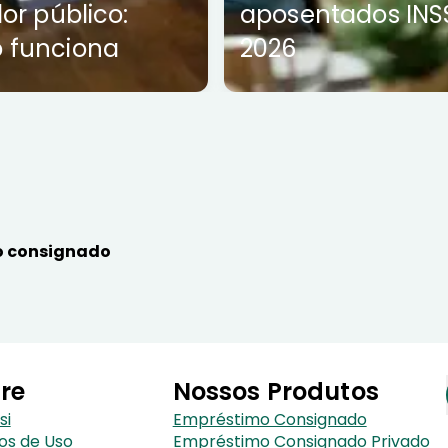
dor público:
aposentados INS
 funciona
2026
 consignado
re
Nossos Produtos
si
Empréstimo Consignado
os de Uso
Empréstimo Consignado Privado