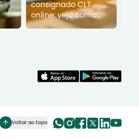
S
consignado CLT
con
online: veja como
funciona
Voltar ao topo