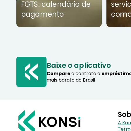
FGTS: calendário de
servi
pagamento
como
Baixe o aplicativo
Compare
e contrate o
empréstimo
mais barato do Brasil
Sob
A Kon
Term