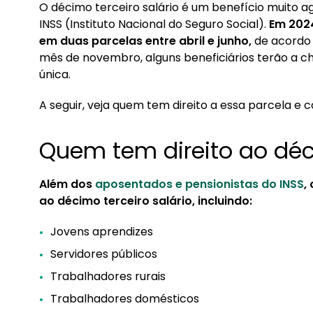
O décimo terceiro salário é um benefício muito 
1. Quem tem direito ao décimo terceiro salário?
INSS (Instituto Nacional do Seguro Social).
Em 2024
em duas parcelas entre abril e junho,
de acordo 
2. Quem recebe a parcela única do 13º salário 
mês de novembro, alguns beneficiários terão a c
3. Calendário de pagamento do 13º do INSS
única.
A seguir, veja quem tem direito a essa parcela e 
Quem tem direito ao déci
Além dos
aposentados e pensionistas do INSS
,
ao décimo terceiro salário, incluindo:
Jovens aprendizes
Servidores públicos
Trabalhadores rurais
Trabalhadores domésticos