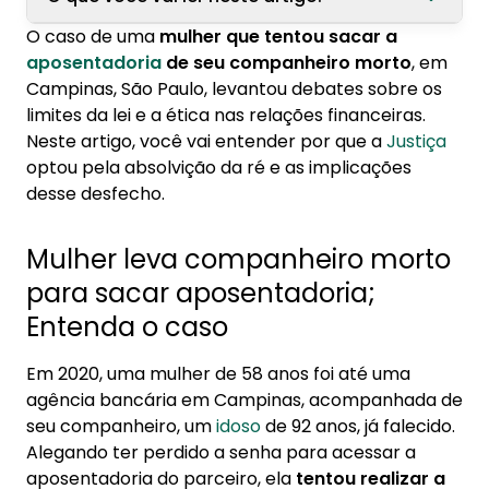
O caso de uma
mulher que tentou sacar a
1. Mulher leva companheiro morto para sacar
aposentadoria
de seu companheiro morto
, em
aposentadoria; Entenda o caso
Campinas, São Paulo, levantou debates sobre os
limites da lei e a ética nas relações financeiras.
2. Qual a decisão da Justiça?
Neste artigo, você vai entender por que a
Justiça
optou pela absolvição da ré e as implicações
desse desfecho.
Mulher leva companheiro morto
para sacar aposentadoria;
Entenda o caso
Em 2020, uma mulher de 58 anos foi até uma
agência bancária em Campinas, acompanhada de
seu companheiro, um
idoso
de 92 anos, já falecido.
Alegando ter perdido a senha para acessar a
aposentadoria do parceiro, ela
tentou realizar a