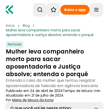
Baixe o app
Toggle
Início
Blog
Mulher leva companheiro morto para sacar
aposentadoria e Justiça absolve; entenda o porquê
Notícias
Mulher leva companheiro
morto para sacar
aposentadoria e Justiça
absolve; entenda o porquê
Entenda o caso da mulher que tentou resgatar
aposentadoria de falecido em agência bancária
Publicado em
24 de abril de 2024
Tempo de leitura:
min
Atualizado em
21 de julho de 2024
Por
Maria de Moura
 da Konsi
O que você vai ler neste artigo: