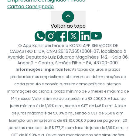
Cartão Consignado
Voltar ao topo
O App Konsi pertence à KONSI APP SERVICOS DE
CADASTRO LTDA, CNPJ 26.167.365/0001-07, localizado à
Avenida Deputado Luiz Eduardo Magalhães, 142 - Sala 06,
Andar 2 - Centro, Simões Filho - BA, 43700-000.
Informações importantes:
As taxas de juros e prazos
praticados nos empréstimos observam as determinações de
cada produto e convênio, assim como políticas internas.
Informações adicionais: prazo mínimo de 6 meses e máximo de
144 meses. Valor mínimo de empréstimo R$ 200,00. A taxa de
juros mínima é de 1,39% a.m., sendo o CET de 1,46% a.m. A taxa
de juros máxima é de 5,00% a.m., sendo o CET de 5,50% a.m.
Exemplo: um empréstimo de R$ 10.000,00 para ser pago em 120
parcelas mensais de R$ 177,21 com taxa de juros de 1,39% a.m. e
CET de 18,99% a.a. Os valores mencionados são simulações,