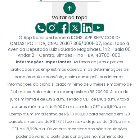
Voltar ao topo
O App Konsi pertence à KONSI APP SERVICOS DE
CADASTRO LTDA, CNPJ 26.167.365/0001-07, localizado à
Avenida Deputado Luiz Eduardo Magalhães, 142 - Sala 06,
Andar 2 - Centro, Simões Filho - BA, 43700-000.
Informações importantes:
As taxas de juros e prazos
praticados nos empréstimos observam as determinações de
cada produto e convênio, assim como políticas internas.
Informações adicionais: prazo mínimo de 6 meses e máximo de
144 meses. Valor mínimo de empréstimo R$ 200,00. A taxa de
juros mínima é de 1,39% a.m., sendo o CET de 1,46% a.m. A taxa
de juros máxima é de 5,00% a.m., sendo o CET de 5,50% a.m.
Exemplo: um empréstimo de R$ 10.000,00 para ser pago em 120
parcelas mensais de R$ 177,21 com taxa de juros de 1,39% a.m. e
CET de 18,99% a.a. Os valores mencionados são simulações,
podendo variar a partir das condições no momento da