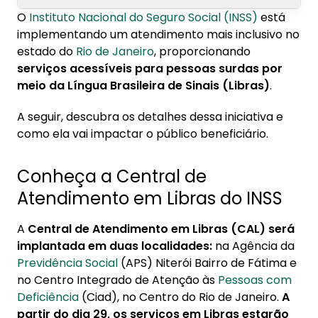
O
Instituto Nacional do Seguro Social (INSS)
está
1. Conheça a Central de Atendimento em
implementando um atendimento mais inclusivo no
Libras do INSS
estado do
Rio de Janeiro
, proporcionando
serviços acessíveis para pessoas surdas por
2. Como vai funcionar o atendimento em
meio da Língua Brasileira de Sinais (Libras)
.
libras do INSS?
A seguir, descubra os detalhes dessa iniciativa e
3. Conheça outros estados que já oferecem o
como ela vai impactar o público beneficiário.
atendimento
Conheça a Central de
Atendimento em Libras do INSS
A
Central de Atendimento em Libras (CAL) será
implantada em duas localidades:
na Agência da
Previdência Social
(APS) Niterói Bairro de Fátima e
no Centro Integrado de Atenção às
Pessoas com
Deficiência
(Ciad), no Centro do Rio de Janeiro.
A
partir do dia 29, os serviços em Libras estarão