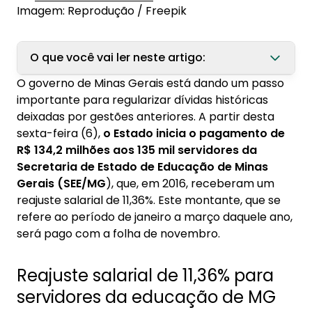
Imagem: Reprodução / Freepik
O que você vai ler neste artigo:
O governo de Minas Gerais está dando um passo
1. Reajuste salarial de 11,36% para servidores da
importante para regularizar dívidas históricas
educação de MG
deixadas por gestões anteriores. A partir desta
sexta-feira (6),
o Estado inicia o pagamento de
2. Entenda o impasse envolvendo reajustes
R$ 134,2 milhões aos 135 mil servidores da
salariais
Secretaria de Estado de Educação de Minas
3. Avanços no reconhecimento dos servidores
Gerais (SEE/MG
), que, em 2016, receberam um
públicos em Minas Gerais
reajuste salarial de 11,36%. Este montante, que se
refere ao período de janeiro a março daquele ano,
será pago com a folha de novembro.
Reajuste salarial de 11,36% para
servidores da educação de MG