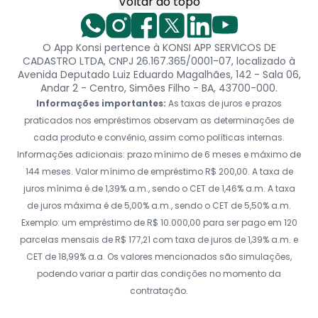
Voltar ao topo
O App Konsi pertence à KONSI APP SERVICOS DE
CADASTRO LTDA, CNPJ 26.167.365/0001-07, localizado à
Avenida Deputado Luiz Eduardo Magalhães, 142 - Sala 06,
Andar 2 - Centro, Simões Filho - BA, 43700-000.
Informações importantes:
As taxas de juros e prazos
praticados nos empréstimos observam as determinações de
cada produto e convênio, assim como políticas internas.
Informações adicionais: prazo mínimo de 6 meses e máximo de
144 meses. Valor mínimo de empréstimo R$ 200,00. A taxa de
juros mínima é de 1,39% a.m., sendo o CET de 1,46% a.m. A taxa
de juros máxima é de 5,00% a.m., sendo o CET de 5,50% a.m.
Exemplo: um empréstimo de R$ 10.000,00 para ser pago em 120
parcelas mensais de R$ 177,21 com taxa de juros de 1,39% a.m. e
CET de 18,99% a.a. Os valores mencionados são simulações,
podendo variar a partir das condições no momento da
contratação.