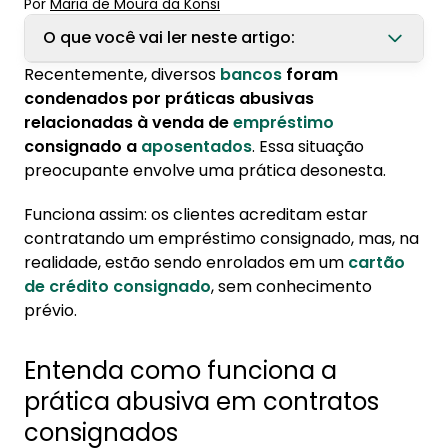
Por
Maria de Moura
 da Konsi
O que você vai ler neste artigo:
Recentemente, diversos
bancos
foram
1. Entenda como funciona a prática abusiva
condenados por práticas abusivas
em contratos consignados
relacionadas à venda de
empréstimo
consignado a
aposentados
. Essa situação
2. Cartão consignado x empréstimo
preocupante envolve uma prática desonesta.
consignado: entenda a diferença
Funciona assim: os clientes acreditam estar
3. Confira dicas para não cair em práticas
contratando um empréstimo consignado, mas, na
abusivas de crédito consignado
realidade, estão sendo enrolados em um
cartão
4. Como garantir transparência ao contratar
de crédito consignado
, sem conhecimento
empréstimo consignado na Konsi?
prévio.
Entenda como funciona a
prática abusiva em contratos
consignados