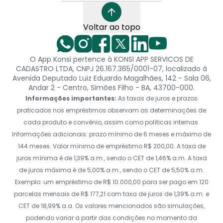
Voltar ao topo
O App Konsi pertence à KONSI APP SERVICOS DE
CADASTRO LTDA, CNPJ 26.167.365/0001-07, localizado à
Avenida Deputado Luiz Eduardo Magalhães, 142 - Sala 06,
Andar 2 - Centro, Simões Filho - BA, 43700-000.
Informações importantes:
As taxas de juros e prazos
praticados nos empréstimos observam as determinações de
cada produto e convênio, assim como políticas internas.
Informações adicionais: prazo mínimo de 6 meses e máximo de
144 meses. Valor mínimo de empréstimo R$ 200,00. A taxa de
juros mínima é de 1,39% a.m., sendo o CET de 1,46% a.m. A taxa
de juros máxima é de 5,00% a.m., sendo o CET de 5,50% a.m.
Exemplo: um empréstimo de R$ 10.000,00 para ser pago em 120
parcelas mensais de R$ 177,21 com taxa de juros de 1,39% a.m. e
CET de 18,99% a.a. Os valores mencionados são simulações,
podendo variar a partir das condições no momento da