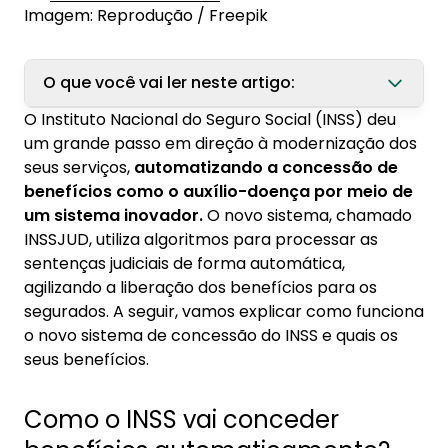
Imagem: Reprodução / Freepik
O que você vai ler neste artigo:
O Instituto Nacional do Seguro Social (INSS) deu
1. Como o INSS vai conceder benefícios
um grande passo em direção à modernização dos
automaticamente?
seus serviços,
automatizando a concessão de
benefícios como o auxílio-doença por meio de
2. Quais são os principais benefícios dessa
um sistema inovador.
O novo sistema, chamado
automação do INSS?
INSSJUD, utiliza algoritmos para processar as
3. Qual o futuro dos benefícios do INSS?
sentenças judiciais de forma automática,
agilizando a liberação dos benefícios para os
segurados. A seguir, vamos explicar como funciona
o novo sistema de concessão do INSS e quais os
seus benefícios.
Como o INSS vai conceder