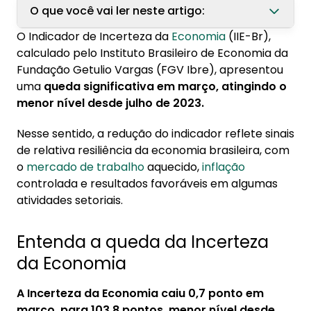
O que você vai ler neste artigo:
O Indicador de Incerteza da
Economia
(IIE-Br),
1. Entenda a queda da Incerteza da Economia
calculado pelo Instituto Brasileiro de Economia da
Fundação Getulio Vargas (FGV Ibre), apresentou
2. Como a incerteza da economia impacta o
uma
queda significativa em março, atingindo o
acesso ao crédito consignado?
menor nível desde julho de 2023.
Nesse sentido, a redução do indicador reflete sinais
de relativa resiliência da economia brasileira, com
o
mercado de trabalho
aquecido,
inflação
controlada e resultados favoráveis em algumas
atividades setoriais.
Entenda a queda da Incerteza
da Economia
A Incerteza da Economia caiu 0,7 ponto em
março, para 103,8 pontos, menor nível desde