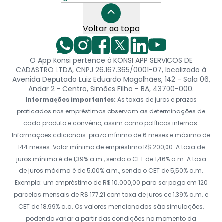
Voltar ao topo
O App Konsi pertence à KONSI APP SERVICOS DE
CADASTRO LTDA, CNPJ 26.167.365/0001-07, localizado à
Avenida Deputado Luiz Eduardo Magalhães, 142 - Sala 06,
Andar 2 - Centro, Simões Filho - BA, 43700-000.
Informações importantes:
As taxas de juros e prazos
praticados nos empréstimos observam as determinações de
cada produto e convênio, assim como políticas internas.
Informações adicionais: prazo mínimo de 6 meses e máximo de
144 meses. Valor mínimo de empréstimo R$ 200,00. A taxa de
juros mínima é de 1,39% a.m., sendo o CET de 1,46% a.m. A taxa
de juros máxima é de 5,00% a.m., sendo o CET de 5,50% a.m.
Exemplo: um empréstimo de R$ 10.000,00 para ser pago em 120
parcelas mensais de R$ 177,21 com taxa de juros de 1,39% a.m. e
CET de 18,99% a.a. Os valores mencionados são simulações,
podendo variar a partir das condições no momento da