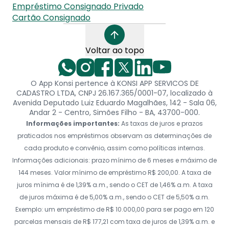
Empréstimo Consignado Privado
Cartão Consignado
Voltar ao topo
O App Konsi pertence à KONSI APP SERVICOS DE
CADASTRO LTDA, CNPJ 26.167.365/0001-07, localizado à
Avenida Deputado Luiz Eduardo Magalhães, 142 - Sala 06,
Andar 2 - Centro, Simões Filho - BA, 43700-000.
Informações importantes:
As taxas de juros e prazos
praticados nos empréstimos observam as determinações de
cada produto e convênio, assim como políticas internas.
Informações adicionais: prazo mínimo de 6 meses e máximo de
144 meses. Valor mínimo de empréstimo R$ 200,00. A taxa de
juros mínima é de 1,39% a.m., sendo o CET de 1,46% a.m. A taxa
de juros máxima é de 5,00% a.m., sendo o CET de 5,50% a.m.
Exemplo: um empréstimo de R$ 10.000,00 para ser pago em 120
parcelas mensais de R$ 177,21 com taxa de juros de 1,39% a.m. e