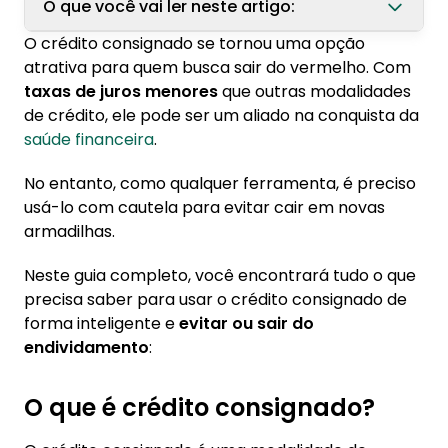
O que você vai ler neste artigo:
O crédito consignado se tornou uma opção
1. O que é crédito consignado?
atrativa para quem busca sair do vermelho. Com
taxas de juros menores
que outras modalidades
2. Quem pode solicitar crédito consignado?
de crédito, ele pode ser um aliado na conquista da
3. Por que usar o crédito consignado para
saúde financeira
.
pagar dívidas vem sendo uma opção cada vez
No entanto, como qualquer ferramenta, é preciso
mais popular?
usá-lo com cautela para evitar cair em novas
3.1. Taxas de Juros Menores
armadilhas.
3.2. Previsibilidade
Neste guia completo, você encontrará tudo o que
3.3. Prazos de Pagamento Amplos
precisa saber para usar o crédito consignado de
3.4. Sem Consulta ao SPC/Serasa
forma inteligente e
evitar ou sair do
3.5. Mais Segurança e Transparência
endividamento
:
4. Como usar o crédito consignado para evitar
O que é crédito consignado?
o endividamento