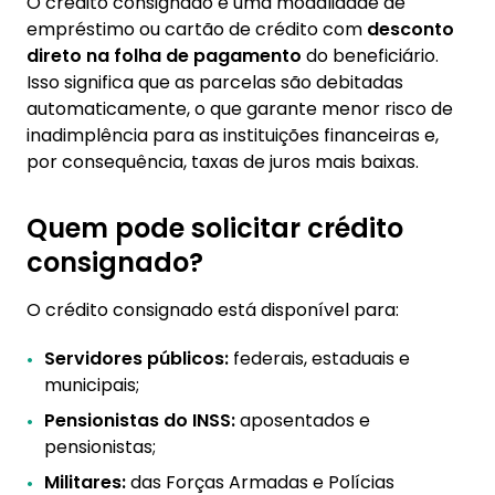
O crédito consignado é uma modalidade de
5. O que levar em consideração na hora de
empréstimo ou cartão de crédito com
solicitar crédito consignado
desconto
direto na folha de pagamento
do beneficiário.
5.1. Margem Consignável
Isso significa que as parcelas são debitadas
5.2. Taxas e Tarifas
automaticamente, o que garante menor risco de
inadimplência para as instituições financeiras e,
5.3. Prazo de Pagamento
por consequência, taxas de juros mais baixas.
5.4. Finalidade do Empréstimo
5.5. Simulação de Empréstimo
Quem pode solicitar crédito
6. Faça uma simulação sem compromisso no
consignado?
app da Konsi!
O crédito consignado está disponível para:
Servidores públicos:
federais, estaduais e
municipais;
Pensionistas do INSS:
aposentados e
pensionistas;
Militares:
das Forças Armadas e Polícias