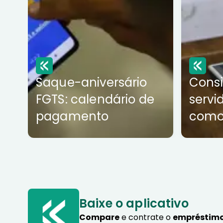
Saque-aniversário
Cons
FGTS: calendário de
servi
pagamento
como
Baixe o aplicativo
Compare
e contrate o
empréstimo