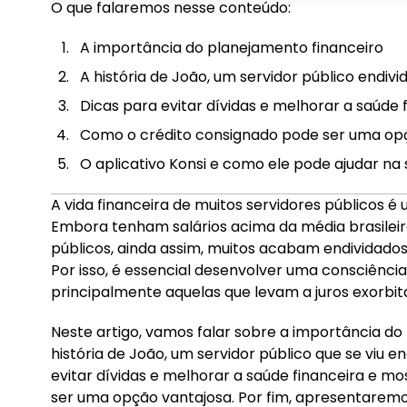
O que falaremos nesse conteúdo:
1. 1. A importância do planejamento financeiro
A importância do planejamento financeiro
2. 2. A história de João, um servidor público end
A história de João, um servidor público endivi
3. 3. Dicas para evitar dívidas e melhorar a saúd
Dicas para evitar dívidas e melhorar a saúde 
4. 4. Como o crédito consignado pode ser uma
Como o crédito consignado pode ser uma op
O aplicativo Konsi e como ele pode ajudar na 
5. 5. O aplicativo Konsi e como ele pode ajudar 
A vida financeira de muitos servidores públicos é
Embora tenham salários acima da média brasilei
públicos, ainda assim, muitos acabam endividados,
Por isso, é essencial desenvolver uma consciência 
principalmente aquelas que levam a juros exorbit
Neste artigo, vamos falar sobre a importância do
história de João, um servidor público que se viu 
evitar dívidas e melhorar a saúde financeira e 
ser uma opção vantajosa. Por fim, apresentaremo