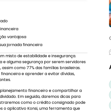
ividado
dado
e financeira
financeira
 opção vantajosa
ção vantajosa
sua jornada financeira
na sua jornada financeira
 um misto de estabilidade e insegurança.
ra e alguma segurança por serem servidores
 assim como 77% das famílias brasileiras.
financeira e aprender a evitar dívidas,
antes.
 planejamento financeiro e compartilhar a
endividado. Em seguida, daremos dicas para
mostraremos como o crédito consignado pode
s o aplicativo Konsi, uma ferramenta que