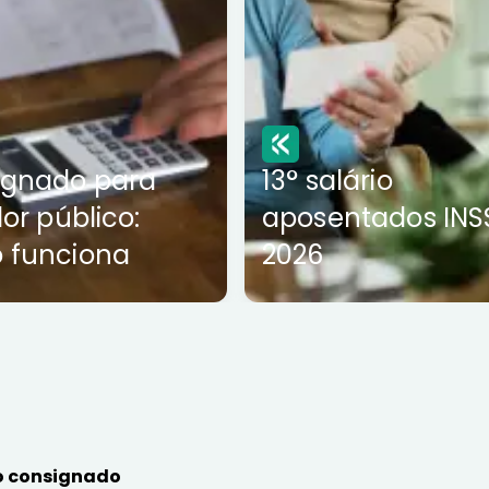
ignado para
13° salário
dor público:
aposentados INS
 funciona
2026
 consignado