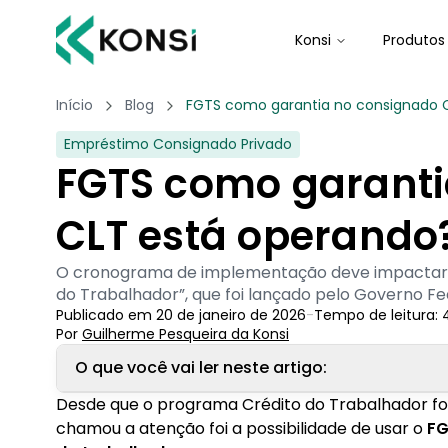
Konsi
Produtos
Início
Blog
FGTS como garantia no consignado 
Empréstimo Consignado Privado
FGTS como garanti
CLT está operando
O cronograma de implementação deve impactar n
do Trabalhador”, que foi lançado pelo Governo Fe
Publicado em
20 de janeiro de 2026
-
Tempo de leitura:
Por
Guilherme Pesqueira
 da Konsi
O que você vai ler neste artigo:
Desde que o programa Crédito do Trabalhador foi
1. Quando o uso do FGTS como garantia será li
chamou a atenção foi a possibilidade de usar o
FG