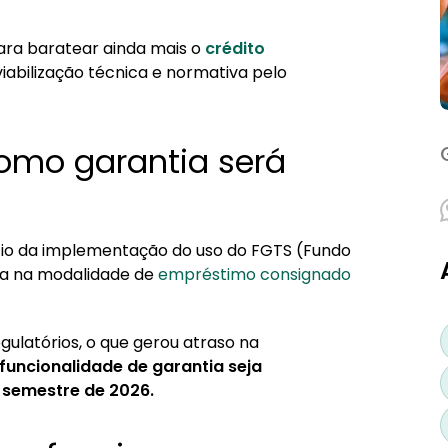
ia do FGTS
 mudar de emprego?
para baratear ainda mais o
crédito
viabilização técnica e normativa pelo
omo garantia será
cio da implementação do uso do FGTS (Fundo
ia na modalidade de
empréstimo consignado
ulatórios, o que gerou atraso na
 funcionalidade de garantia seja
 semestre de 2026.