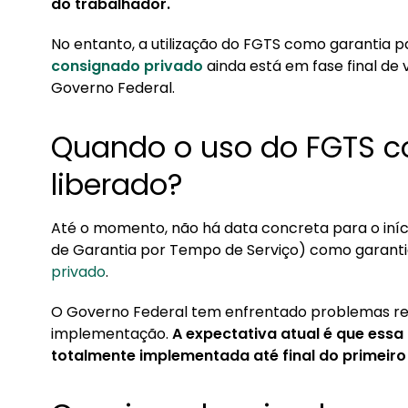
do trabalhador.
2. Consignado privado: como funciona a garant
2.1. Consignado privado: o que acontece se
No entanto, a utilização do FGTS como garantia 
consignado privado
ainda está em fase final de 
2.2. O que é demissão sem justa causa?
Governo Federal.
3. Como funciona o FGTS?
3.1. Quando pode sacar o FGTS?
Quando o uso do FGTS c
liberado?
Até o momento,
não há data concreta para o iní
de Garantia por Tempo de Serviço) como garant
privado
.
O Governo Federal tem enfrentado problemas reg
implementação.
A expectativa atual é que essa
totalmente implementada até final do primeiro