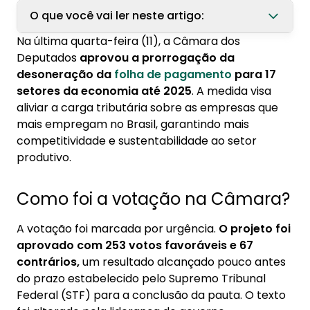
O que você vai ler neste artigo:
Na última quarta-feira (11), a Câmara dos
1. Como foi a votação na Câmara?
Deputados
aprovou a prorrogação da
desoneração da
folha de pagamento
para 17
2. O que é a desoneração da folha de
setores da economia até 2025
. A medida visa
pagamento?
aliviar a carga tributária sobre as empresas que
3. Proposta enfrenta resistência do Banco
mais empregam no Brasil, garantindo mais
Central
competitividade e sustentabilidade ao setor
produtivo.
Como foi a votação na Câmara?
A votação foi marcada por urgência.
O projeto foi
aprovado com 253 votos favoráveis e 67
contrários,
um resultado alcançado pouco antes
do prazo estabelecido pelo Supremo Tribunal
Federal (STF) para a conclusão da pauta. O texto