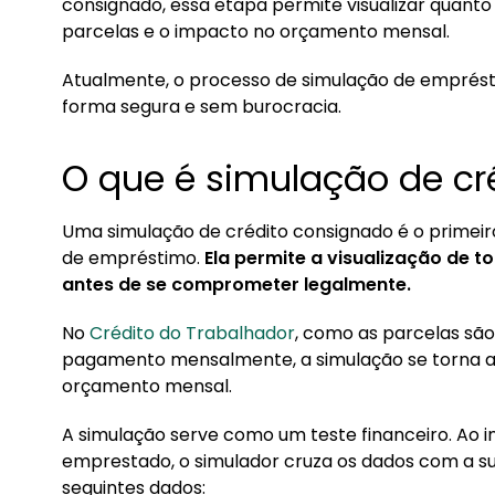
1.1. Importância da simulação no Crédito do 
consignado, essa etapa permite visualizar quanto 
parcelas e o impacto no orçamento mensal.
2. Simulação do Crédito do Trabalhador: passo 
Atualmente, o processo de simulação de emprésti
3. Erros comuns na simulação do crédito consi
forma segura e sem burocracia.
3.1. Crédito do Trabalhador: como evitar golp
O que é simulação de cr
Uma simulação de crédito consignado é o primeir
de empréstimo.
Ela permite a visualização de t
antes de se comprometer legalmente.
No
Crédito do Trabalhador
, como as parcelas sã
pagamento mensalmente, a simulação se torna ai
orçamento mensal.
A simulação serve como um teste financeiro. Ao in
emprestado, o simulador cruza os dados com a s
seguintes dados: