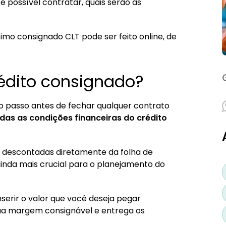
Trabalhador
é possível contratar, quais serão as
a passo
mo consignado CLT pode ser feito online, de
gnado CLT
es na simulação
édito consignado?
o passo antes de fechar qualquer contrato
odas as condições financeiras do crédito
o descontadas diretamente da folha de
nda mais crucial para o planejamento do
serir o valor que você deseja pegar
ua margem consignável e entrega os