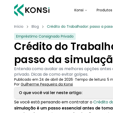
Konsi
Produtos
Início
Blog
Crédito do Trabalhador: passo a pas
Empréstimo Consignado Privado
Crédito do Trabalh
passo da simulaç
Entenda como avaliar as melhores opções antes
privado. Dicas de como evitar golpes.
Publicado em
24 de abril de 2026
-
Tempo de leitura:
5
m
Por
Guilherme Pesqueira
 da Konsi
O que você vai ler neste artigo:
Se você está pensando em contratar o
Crédito d
1. O que é simulação de crédito consignado?
simulação é um passo essencial antes de toma