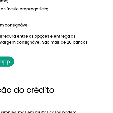
imo;
e vínculo empregatício;
m consignável.
arredura entre as opções e entrega as
margem consignável. São mais de 20 bancos
 app
ão do crédito
 simples, mas em muitos casos podem