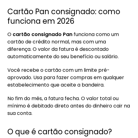
5. Cartão consignado do banco Pan é o
Cartão Pan consignado: como
melhor?
funciona em 2026
6. Como funciona a análise de crédito e limite
de crédito no banco Pan?
O
cartão consignado Pan
funciona como um
cartão de crédito normal, mas com uma
7. Como o limite de crédito é definido?
diferença. O valor da fatura é descontado
automaticamente do seu benefício ou salário.
8. Como solicitar o cartão consignado no
banco Pan?
Você recebe o cartão com um limite pré-
8.1. Confira os documentos necessários
aprovado. Usa para fazer compras em qualquer
estabelecimento que aceite a bandeira.
No fim do mês, a fatura fecha. O valor total ou
mínimo é debitado direto antes do dinheiro cair na
sua conta.
O que é cartão consignado?