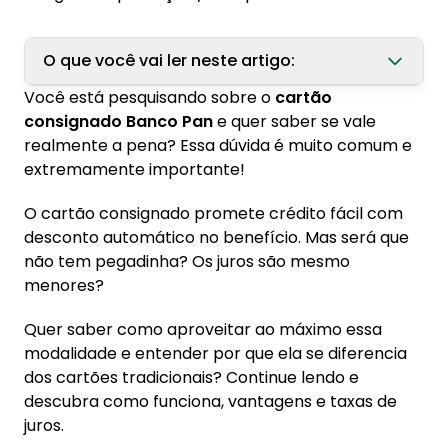
O que você vai ler neste artigo:
Você está pesquisando sobre o
cartão
1. Cartão Pan consignado: como funciona em
consignado Banco Pan
e quer saber se vale
2026
realmente a pena? Essa dúvida é muito comum e
extremamente importante!
2. O que é cartão consignado?
O cartão consignado promete crédito fácil com
3. Quem pode contratar o cartão
desconto automático no benefício. Mas será que
consignado?
não tem pegadinha? Os juros são mesmo
3.1. Requisitos para aposentados e
menores?
pensionistas
3.2. Requisitos para funcionários públicos
Quer saber como aproveitar ao máximo essa
modalidade e entender por que ela se diferencia
3.3. Quem não pode contratar?
dos cartões tradicionais? Continue lendo e
4. Qual a taxa de juros do consignado banco
descubra como funciona, vantagens e taxas de
Pan?
juros.