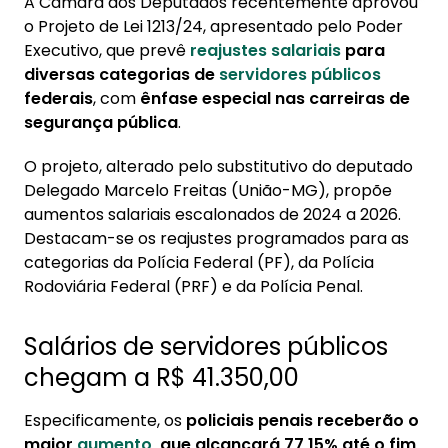
A Câmara dos Deputados recentemente aprovou
1. Salários de servidores públicos chegam a R$
o Projeto de Lei 1213/24, apresentado pelo Poder
41.350,00
Executivo, que prevê
reajustes salariais
para
diversas categorias de
servidores públicos
2. Conheça a Konsi
federais
, com
ênfase especial nas carreiras de
3. Mudanças visam equiparação salarial entre
segurança pública
.
agências públicas
O projeto, alterado pelo substitutivo do deputado
4. Conheça a Konsi — Consignado do seu jeito
Delegado Marcelo Freitas (União-MG), propõe
aumentos salariais escalonados de 2024 a 2026.
Destacam-se os reajustes programados para as
categorias da Polícia Federal (PF), da Polícia
Rodoviária Federal (PRF) e da Polícia Penal.
Salários de servidores públicos
chegam a R$ 41.350,00
Especificamente, os
policiais penais receberão o
maior
aumento
, que alcançará 77,15% até o fim