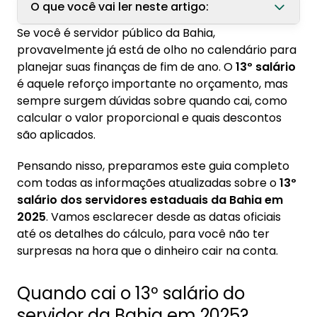
O que você vai ler neste artigo:
Se você é servidor público da Bahia,
1. Quando cai o 13º salário do servidor da Bahia
provavelmente já está de olho no calendário para
em 2025?
planejar suas finanças de fim de ano. O
13º salário
1.1. Diferença entre servidores ativos, inativos
é aquele reforço importante no orçamento, mas
e pensionistas
sempre surgem dúvidas sobre quando cai, como
calcular o valor proporcional e quais descontos
2. Como funciona o pagamento da primeira
são aplicados.
parcela do 13º para servidor estadual da Bahia
Pensando nisso, preparamos este guia completo
2.1. Opção de receber no mês de aniversário
com todas as informações atualizadas sobre o
13º
2.2. Como solicitar a antecipação junto com
salário dos servidores estaduais da Bahia em
as férias
2025
. Vamos esclarecer desde as datas oficiais
2.3. Prazo para escolher a forma de
até os detalhes do cálculo, para você não ter
recebimento
surpresas na hora que o dinheiro cair na conta.
3. Calendário completo de pagamento dos
Quando cai o 13º salário do
servidores da Bahia 2025
servidor da Bahia em 2025?
3.1. Datas de pagamento dos servidores