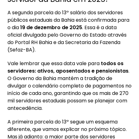
ativos
A segunda parcela do 13º salário dos servidores
3.2. Datas de pagamento de aposentados e
públicos estaduais da Bahia está confirmada para
pensionistas
o dia
19 de dezembro de 2025
. Essa é a data
3.3. Como consultar seu contracheque no
oficial divulgada pelo Governo do Estado através
Portal RH Bahia
do Portal RH Bahia e da Secretaria da Fazenda
(Sefaz-BA).
4. Como calcular o valor do 13º salário
proporcional do servidor público
Vale lembrar que essa data vale para
todos os
servidores: ativos, aposentados e pensionistas
.
4.1. Regra dos 15 dias e o cálculo de 1/12 avos
O Governo da Bahia mantém a tradição de
4.2. Base de cálculo: o que entra na conta do
divulgar o calendário completo de pagamentos no
13º
início de cada ano, garantindo que os mais de 270
4.3. 13º salário em caso de exoneração ou
mil servidores estaduais possam se planejar com
demissão
antecedência.
5. Descontos no 13º salário do servidor da
A primeira parcela do 13º segue um esquema
Bahia: o que é retido?
diferente, que vamos explicar no próximo tópico.
5.1. INSS e Imposto de Renda: quando são
Mas já adianto: a maior parte dos servidores