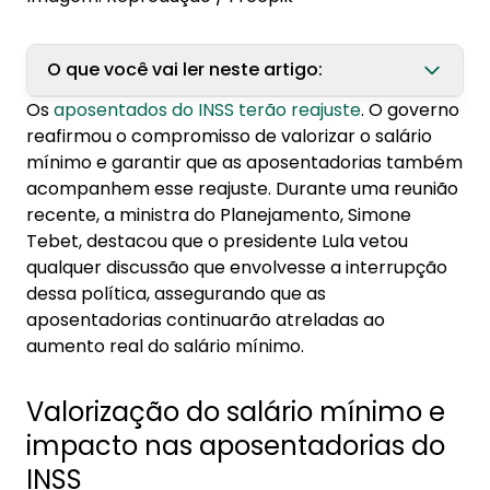
O que você vai ler neste artigo:
Os
aposentados do INSS terão reajuste
. O governo
1. Valorização do salário mínimo e impacto nas
reafirmou o compromisso de valorizar o salário
aposentadorias do INSS
mínimo e garantir que as aposentadorias também
acompanhem esse reajuste. Durante uma reunião
2. Por que a valorização das aposentadorias é
recente, a ministra do Planejamento, Simone
importante?
Tebet, destacou que o presidente Lula vetou
qualquer discussão que envolvesse a interrupção
dessa política, assegurando que as
aposentadorias continuarão atreladas ao
aumento real do salário mínimo.
Valorização do salário mínimo e
impacto nas aposentadorias do
INSS