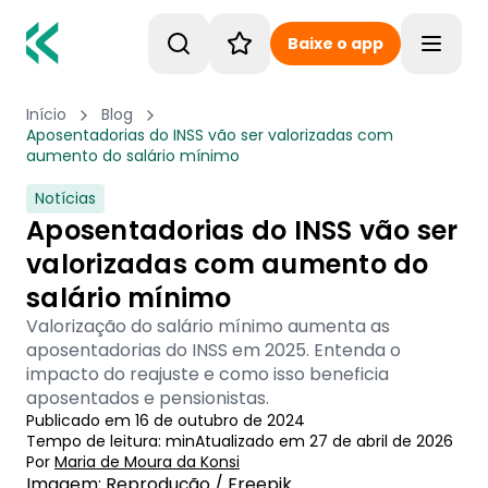
Baixe o app
Toggle
Início
Blog
Aposentadorias do INSS vão ser valorizadas com
aumento do salário mínimo
Notícias
Aposentadorias do INSS vão ser
valorizadas com aumento do
salário mínimo
Valorização do salário mínimo aumenta as
aposentadorias do INSS em 2025. Entenda o
impacto do reajuste e como isso beneficia
aposentados e pensionistas.
Publicado em
16 de outubro de 2024
Tempo de leitura:
min
Atualizado em
27 de abril de 2026
Por
Maria de Moura
 da Konsi
Imagem: Reprodução / Freepik