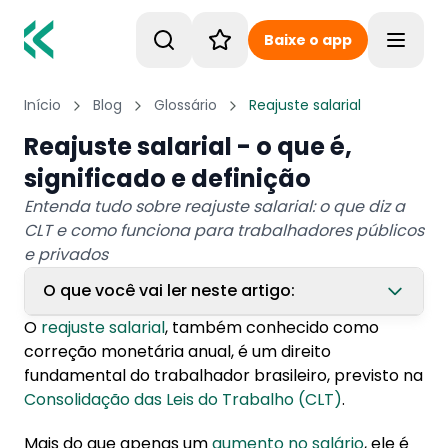
Baixe o app
Toggle
Início
Blog
Glossário
Reajuste salarial
Reajuste salarial - o que é,
significado e definição
Entenda tudo sobre reajuste salarial: o que diz a
CLT e como funciona para trabalhadores públicos
e privados
O que você vai ler neste artigo:
O
reajuste salarial
, também conhecido como
1. Como funciona o reajuste salarial?
correção monetária anual, é um direito
fundamental do trabalhador brasileiro, previsto na
2. Como funciona o reajuste salarial para
Consolidação das Leis do Trabalho (CLT)
.
servidores públicos?
Mais do que apenas um
aumento no salário
, ele é
3. É obrigatório conceder reajuste?