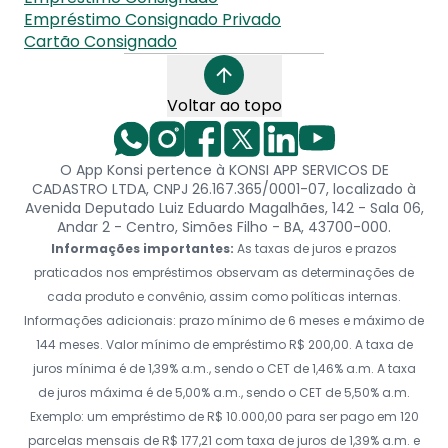
Empréstimo Consignado Privado
Cartão Consignado
Voltar ao topo
O App Konsi pertence à KONSI APP SERVICOS DE
CADASTRO LTDA, CNPJ 26.167.365/0001-07, localizado à
Avenida Deputado Luiz Eduardo Magalhães, 142 - Sala 06,
Andar 2 - Centro, Simões Filho - BA, 43700-000.
Informações importantes:
As taxas de juros e prazos
praticados nos empréstimos observam as determinações de
cada produto e convênio, assim como políticas internas.
Informações adicionais: prazo mínimo de 6 meses e máximo de
144 meses. Valor mínimo de empréstimo R$ 200,00. A taxa de
juros mínima é de 1,39% a.m., sendo o CET de 1,46% a.m. A taxa
de juros máxima é de 5,00% a.m., sendo o CET de 5,50% a.m.
Exemplo: um empréstimo de R$ 10.000,00 para ser pago em 120
parcelas mensais de R$ 177,21 com taxa de juros de 1,39% a.m. e