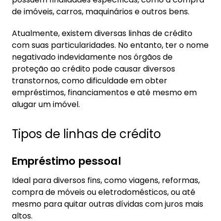
1.3. Crédito para veículos
de imóveis, carros, maquinários e outros bens.
1.4. Crédito para empresas
Atualmente, existem diversas linhas de crédito
1.5. Cheque especial
com suas particularidades. No entanto, ter o nome
negativado indevidamente nos órgãos de
2. Dicas para contratar uma linha de crédito
proteção ao crédito pode causar diversos
com segurança
transtornos, como dificuldade em obter
empréstimos, financiamentos e até mesmo em
alugar um imóvel.
Tipos de linhas de crédito
Empréstimo pessoal
Ideal para diversos fins, como viagens, reformas,
compra de móveis ou eletrodomésticos, ou até
mesmo para quitar outras dívidas com juros mais
altos.