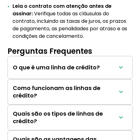
Leia o contrato com atenção antes de
assinar:
Verifique todas as cláusulas do
contrato, incluindo as taxas de juros, os prazos
de pagamento, as penalidades por atraso e as
condições de cancelamento.
Perguntas Frequentes
O que é uma linha de crédito?
Uma linha de crédito é um acordo entre um 
credor e um tomador onde o credor oferece 
Como funcionam as linhas de
um montante máximo de financiamento que o 
crédito?
tomador pode acessar conforme necessário 
As linhas de crédito são revolving loans, o que 
até o prazo de vigência da linha.
significa que o tomador pode sacar e 
Quais são os tipos de linhas de
reembolsar fundos dentro do limite de crédito 
crédito?
aprovado. Apenas os valores sacados são 
Existem vários tipos de linhas de crédito, 
cobrados com juros.
incluindo linhas de crédito garantidas 
Quais são as vantagens das