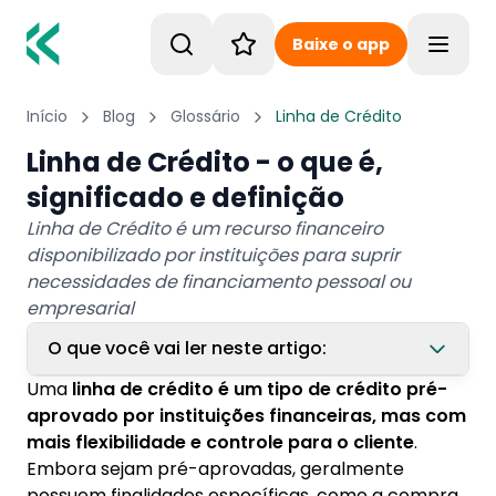
Baixe o app
Toggle
Início
Blog
Glossário
Linha de Crédito
Linha de Crédito - o que é,
significado e definição
Linha de Crédito é um recurso financeiro
disponibilizado por instituições para suprir
necessidades de financiamento pessoal ou
empresarial
O que você vai ler neste artigo:
Uma
linha de crédito é um tipo de crédito pré-
1. Tipos de linhas de crédito
aprovado por instituições financeiras, mas com
1.1. Empréstimo pessoal
mais flexibilidade e controle para o cliente
.
Embora sejam pré-aprovadas, geralmente
1.2. Crédito consignado
possuem finalidades específicas, como a compra