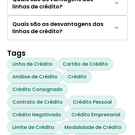
(apoiadas por ativos), não garantidas (com 
linhas de crédito?
base na solvência do tomador) e linhas de 
As vantagens das linhas de crédito incluem 
crédito de ativo rotativo (para financiar ativos 
flexibilidade, acesso rápido a fundos e taxas de 
ou estoques).
Quais são as desvantagens das
juros potencialmente mais baixas do que os 
linhas de crédito?
empréstimos tradicionais.
As desvantagens das linhas de crédito 
incluem possíveis taxas de juros variáveis, 
riscos de violação de convênios e o potencial 
Tags
de custos de saque e manutenção.
Linha de Crédito
Cartão de Crédito
Análise de Crédito
Crédito
Crédito Consignado
Contrato de Crédito
Crédito Pessoal
Crédito Negativado
Crédito Empresarial
Limite de Crédito
Modalidade de Crédito