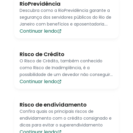
RioPrevidência
Descubra como a RioPrevidência garante a
segurança dos servidores públicos do Rio de
Janeiro com benefícios e aposentadoria.
Continuar lendo
Acesse facilmente seu contracheque e
informações importantes.
Risco de Crédito
O Risco de Crédito, também conhecido
como Risco de Inadimplência, é a
possibilidade de um devedor não conseguir
Continuar lendo
pagar suas dívidas
Risco de endividamento
Confira quais os principais riscos de
endividamento com o crédito consignado e
dicas para evitar o superendividamento
Continuar lendo