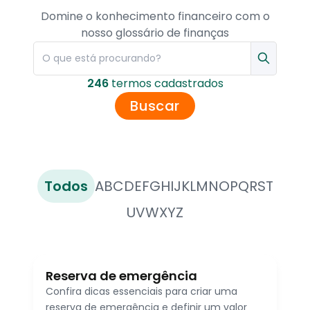
Domine o konhecimento financeiro com o
nosso glossário de finanças
246
termo
s
cadastrado
s
Buscar
Todos
A
B
C
D
E
F
G
H
I
J
K
L
M
N
O
P
Q
R
S
T
U
V
W
X
Y
Z
Reserva de emergência
Confira dicas essenciais para criar uma
reserva de emergência e definir um valor