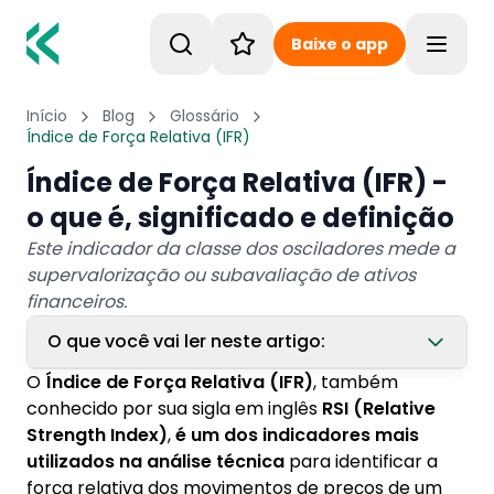
Baixe o app
Toggle
Início
Blog
Glossário
Índice de Força Relativa (IFR)
Índice de Força Relativa (IFR) -
o que é, significado e definição
Este indicador da classe dos osciladores mede a
supervalorização ou subavaliação de ativos
financeiros.
O que você vai ler neste artigo:
O
Índice de Força Relativa (IFR)
, também
1. Como funciona o IFR
conhecido por sua sigla em inglês
RSI (Relative
Strength Index)
,
é um dos indicadores mais
2. Aplicações do IFR
utilizados na análise técnica
para identificar a
3. IFR e Finanças Pessoais
força relativa dos movimentos de preços de um