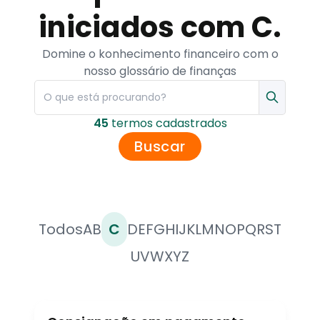
iniciados com C.
Domine o konhecimento financeiro com o
nosso glossário de finanças
45
termo
s
cadastrado
s
Buscar
Todos
A
B
C
D
E
F
G
H
I
J
K
L
M
N
O
P
Q
R
S
T
U
V
W
X
Y
Z