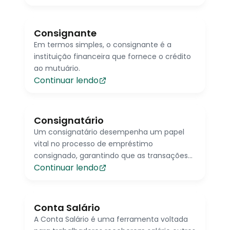
Consignante
Em termos simples, o consignante é a
instituição financeira que fornece o crédito
ao mutuário.
Continuar lendo
Consignatário
Um consignatário desempenha um papel
vital no processo de empréstimo
consignado, garantindo que as transações
Continuar lendo
sejam conduzidas de maneira eficiente,
ética e legal, e que os interesses de todas as
partes envolvidas sejam devidamente
protegidos.
Conta Salário
A Conta Salário é uma ferramenta voltada