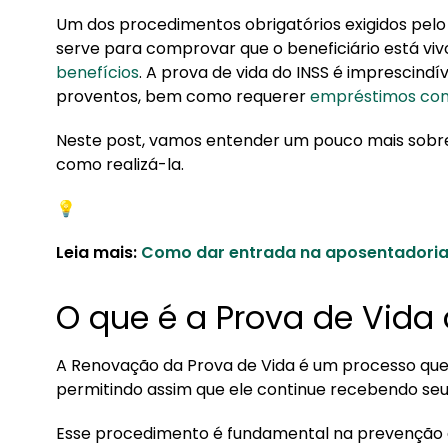
2. Quem precisa realizar a Prova de Vida?
Um dos procedimentos obrigatórios exigidos pelo 
2.1. Prazos e como realizar a Prova de Vida
serve para comprovar que o beneficiário está viv
benefícios
. A prova de vida do INSS é imprescind
2.2. Novidades na Prova de Vida: atendimento 
proventos, bem como requerer
empréstimos con
3. Algumas dúvidas sobre a prova de vida
Neste post, vamos entender um pouco mais sobre o
3.1. Estou no exterior, como faço a Prova de V
como realizá-la.
3.2. Sou servidor público da ativa. Preciso faz
💡
3.3. Meu benefício foi bloqueado por falta de 
3.4. Quais dados o INSS usará para realizar a 
Leia mais:
Como dar entrada na aposentadoria 
4. Renovação de Prova de Vida digital:
O que é a Prova de Vida 
5. Quem está apto a realizar a renovação de co
6. Veja os órgãos que já aderiram à renovação 
A Renovação da Prova de Vida é um processo que a
permitindo assim que ele continue recebendo seu 
Esse procedimento é fundamental na prevenção 