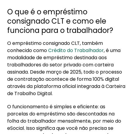
3.2. Consulta da margem em tempo real
O que é o empréstimo
4. Como contratar um novo consignado tendo
consignado CLT e como ele
outro ativo?
funciona para o trabalhador?
4.1. 1. Margem livre disponível
O empréstimo consignado CLT, também
4.2. 3. Refinanciamento de consignado
conhecido como
Crédito do Trabalhador
, é uma
5. Cuidado para não se endividar: os riscos de
modalidade de empréstimo destinada aos
ter múltiplos consignados
trabalhadores do setor privado com carteira
assinada. Desde março de 2025, todo o processo
5.1. 1. Redução drástica do orçamento
de contratação acontece de forma 100% digital
5.2. 2. Perda de flexibilidade financeira
através da plataforma oficial integrada à Carteira
5.3. 3. Mudança de emprego e
de Trabalho Digital.
redirecionamento automático
O funcionamento é simples e eficiente: as
parcelas do empréstimo são descontadas na
folha do trabalhador mensalmente, por meio do
eSocial. Isso significa que você não precisa se