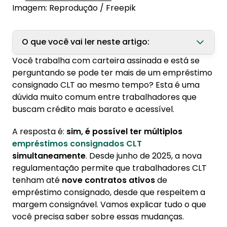
Imagem: Reprodução / Freepik
O que você vai ler neste artigo:
Você trabalha com carteira assinada e está se
1. O que é o empréstimo consignado CLT e
perguntando se pode ter mais de um empréstimo
como ele funciona para o trabalhador?
consignado CLT ao mesmo tempo? Esta é uma
1.1. Quem pode contratar empréstimo
dúvida muito comum entre trabalhadores que
consignado CLT?
buscam crédito mais barato e acessível.
1.2. Principais vantagens do consignado CLT:
A resposta é:
sim, é possível ter múltiplos
empréstimos consignados CLT
2. É possível ter mais de um consignado CLT
simultaneamente
. Desde junho de 2025, a nova
ao mesmo tempo?
regulamentação permite que trabalhadores CLT
2.1. Exemplos práticos:
tenham até
nove contratos ativos
de
empréstimo consignado, desde que respeitem a
3. Margem consignável: entenda o cálculo do
margem consignável. Vamos explicar tudo o que
limite para seus empréstimos
você precisa saber sobre essas mudanças.
3.1. Calculando sua margem consignável: