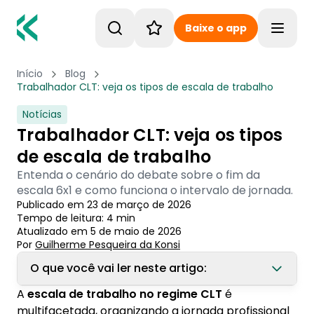
Baixe o app
Toggle
Início
Blog
Trabalhador CLT: veja os tipos de escala de trabalho
Notícias
Trabalhador CLT: veja os tipos
de escala de trabalho
Entenda o cenário do debate sobre o fim da
escala 6x1 e como funciona o intervalo de jornada.
Publicado em
23 de março de 2026
Tempo de leitura:
4
min
Atualizado em
5 de maio de 2026
Por
Guilherme Pesqueira
 da Konsi
O que você vai ler neste artigo:
A
escala de trabalho no regime CLT
é
1. O que é escala de trabalho?
multifacetada, organizando a jornada profissional