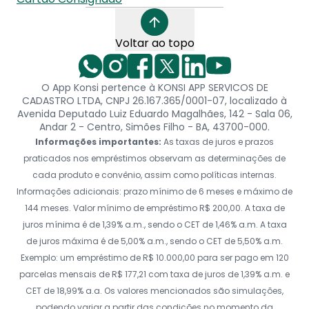
Voltar ao topo
O App Konsi pertence à KONSI APP SERVICOS DE
CADASTRO LTDA, CNPJ 26.167.365/0001-07, localizado à
Avenida Deputado Luiz Eduardo Magalhães, 142 - Sala 06,
Andar 2 - Centro, Simões Filho - BA, 43700-000.
Informações importantes:
As taxas de juros e prazos
praticados nos empréstimos observam as determinações de
cada produto e convênio, assim como políticas internas.
Informações adicionais: prazo mínimo de 6 meses e máximo de
144 meses. Valor mínimo de empréstimo R$ 200,00. A taxa de
juros mínima é de 1,39% a.m., sendo o CET de 1,46% a.m. A taxa
de juros máxima é de 5,00% a.m., sendo o CET de 5,50% a.m.
Exemplo: um empréstimo de R$ 10.000,00 para ser pago em 120
parcelas mensais de R$ 177,21 com taxa de juros de 1,39% a.m. e
CET de 18,99% a.a. Os valores mencionados são simulações,
podendo variar a partir das condições no momento da