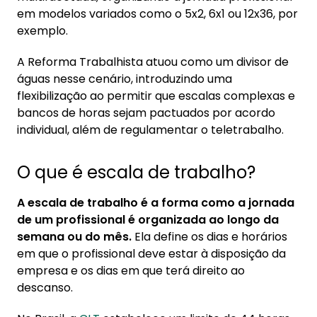
1.1. Tipos de escala de trabalho
em modelos variados como o 5x2, 6x1 ou 12x36, por
exemplo.
2. Fim da escala 6x1
A Reforma Trabalhista atuou como um divisor de
3. Intervalo de jornada: quais são as regras
águas nesse cenário, introduzindo uma
3.1. Intervalo interjornada: como funciona
flexibilização ao permitir que escalas complexas e
bancos de horas sejam pactuados por acordo
4. Reforma trabalhista: impacto na escala de
individual, além de regulamentar o teletrabalho.
trabalho
O que é escala de trabalho?
A escala de trabalho é a forma como a jornada
de um profissional é organizada ao longo da
semana ou do mês.
Ela define os dias e horários
em que o profissional deve estar à disposição da
empresa e os dias em que terá direito ao
descanso.