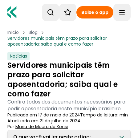
Baixe o app
Toggle
Início
Blog
Servidores municipais têm prazo para solicitar
aposentadoria; saiba qual e como fazer
Notícias
Servidores municipais têm
prazo para solicitar
aposentadoria; saiba qual e
como fazer
Confira todos dos documentos necessários para
pedir aposentadoria neste município brasileiro
Publicado em
17 de maio de 2024
Tempo de leitura:
min
Atualizado em
21 de julho de 2024
Por
Maria de Moura
 da Konsi
O que você vai ler neste artigo: