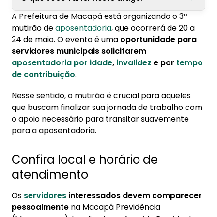
A Prefeitura de Macapá está organizando o 3º
1. Confira local e horário de atendimento
mutirão de
aposentadoria
, que ocorrerá de 20 a
24 de maio. O evento é uma
oportunidade para
2. Documentação necessária para solicitar o
servidores municipais solicitarem
benefício
aposentadoria por idade
,
invalidez
e por
tempo
de contribuição
.
Nesse sentido, o mutirão é crucial para aqueles
que buscam finalizar sua jornada de trabalho com
o apoio necessário para transitar suavemente
para a aposentadoria.
Confira local e horário de
atendimento
Os
servidores
interessados devem comparecer
pessoalmente
na Macapá Previdência