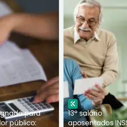
ignado para
13° salário
dor público:
aposentados INS