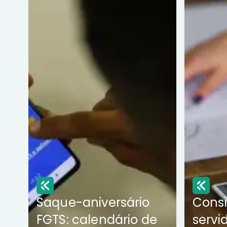
Saque-aniversário
Cons
FGTS: calendário de
servi