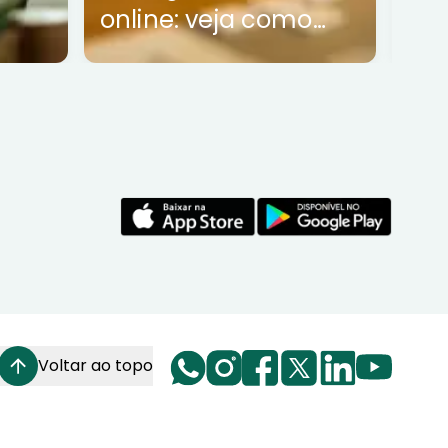
online: veja como
funciona
Voltar ao topo