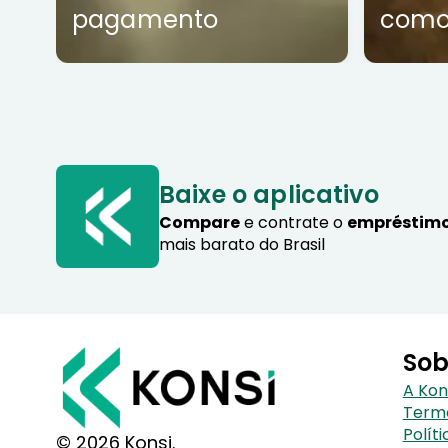
pagamento
como
Baixe o aplicativo
Compare
e contrate o
empréstimo
mais barato do Brasil
Sob
A Kon
Term
Polít
© 2026 Konsi.