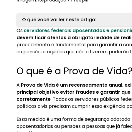
O que você vai ler neste artigo:
Os
servidores federais aposentados e pension
1. O que é a Prova de Vida?
devem ficar atentos à obrigatoriedade de real
procedimento é fundamental para garantir a co
2. Como realizar a Prova de Vida?
ou pensão, e aqueles que não o fizerem poderão t
3. O que fazer se não conseguir realizar prese
O que é a Prova de Vida
A
Prova de Vida é um recenseamento anual, exi
principal objetivo evitar fraudes e garantir q
corretamente
. Todos os servidores públicos fede
políticos civis precisam cumprir essa exigência 
Essa medida é uma forma de segurança adotada 
aposentadorias ou pensões a pessoas que já fale