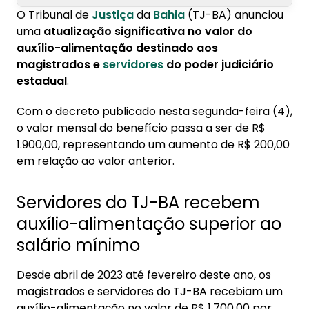
O Tribunal de
Justiça
da
Bahia
(TJ-BA) anunciou
1. Servidores do TJ-BA recebem auxílio-
uma
atualização significativa no valor do
alimentação superior ao salário mínimo
auxílio-alimentação destinado aos
magistrados e
servidores
do poder judiciário
2. Confira o histórico de aumento do auxílio-
estadual
.
alimentação para servidores do TJ-BA
Com o decreto publicado nesta segunda-feira (4),
o valor mensal do benefício passa a ser de R$
1.900,00, representando um aumento de R$ 200,00
em relação ao valor anterior.
Servidores do TJ-BA recebem
auxílio-alimentação superior ao
salário mínimo
Desde abril de 2023 até fevereiro deste ano, os
magistrados e servidores do TJ-BA recebiam um
auxílio-alimentação no valor de R$ 1.700,00 por