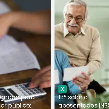
ignado para
13° salário
dor público:
aposentados INS