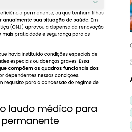
eficiência permanente, ou que tenham filhos
 servidor com deficiência permanente
r anualmente sua situação de saúde
. Em
stiça (CNJ) aprovou a dispensa da renovação
tes com deficiência
o mais praticidade e segurança para os
ue havia instituído condições especiais de
des especiais ou doenças graves. Essa
 que compõem os quadros funcionais dos
por dependentes nessas condições.
m requisito para a concessão do regime de
do laudo médico para
a permanente