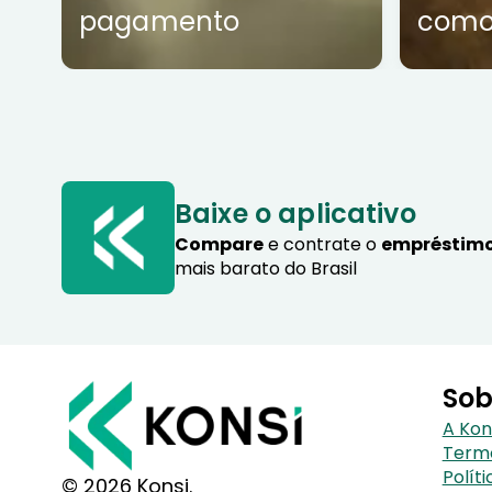
pagamento
como
Baixe o aplicativo
Compare
e contrate o
empréstimo
mais barato do Brasil
Sob
A Kon
Term
Polít
© 2026 Konsi.