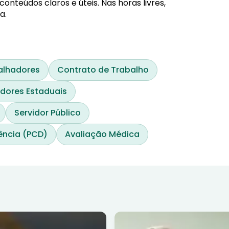
nteúdos claros e úteis. Nas horas livres,
a.
alhadores
Contrato de Trabalho
idores Estaduais
Servidor Público
ência (PCD)
Avaliação Médica