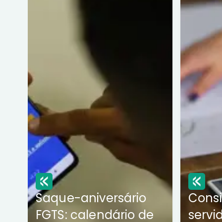
Saque-aniversário
Cons
FGTS: calendário de
servi