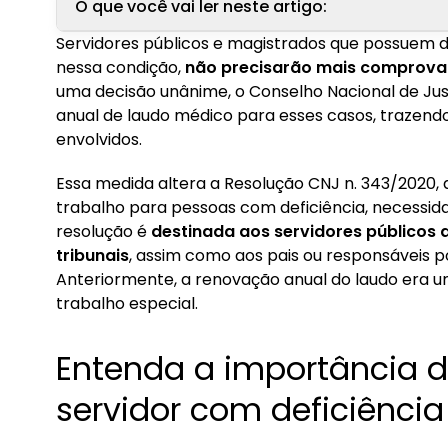
O que você vai ler neste artigo:
Servidores públicos e magistrados que possuem d
1. Entenda a importância do laudo médico para
nessa condição,
não precisarão mais comprova
uma decisão unânime, o Conselho Nacional de Ju
2. Renovação do laudo para filhos ou dependen
anual de laudo médico para esses casos, trazend
envolvidos.
Essa medida altera a Resolução CNJ n. 343/2020, q
trabalho para pessoas com deficiência, necessida
resolução é
destinada aos servidores públicos
tribunais
, assim como aos pais ou responsáveis 
Anteriormente, a renovação anual do laudo era u
trabalho especial.
Entenda a importância 
servidor com deficiênci