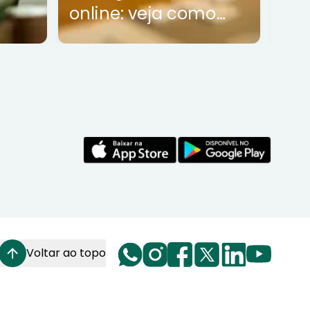
online: veja como
funciona
Voltar ao topo