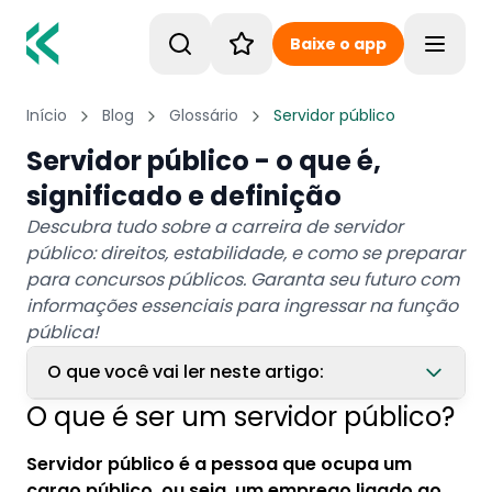
Baixe o app
Toggle
Início
Blog
Glossário
Servidor público
Servidor público - o que é,
significado e definição
Descubra tudo sobre a carreira de servidor
público: direitos, estabilidade, e como se preparar
para concursos públicos. Garanta seu futuro com
informações essenciais para ingressar na função
pública!
O que você vai ler neste artigo:
O que é ser um servidor público?
1. O que é ser um servidor público?
Servidor público é a pessoa que ocupa um
2. Qual a diferença entre servidor público é
cargo público, ou seja, um emprego ligado ao