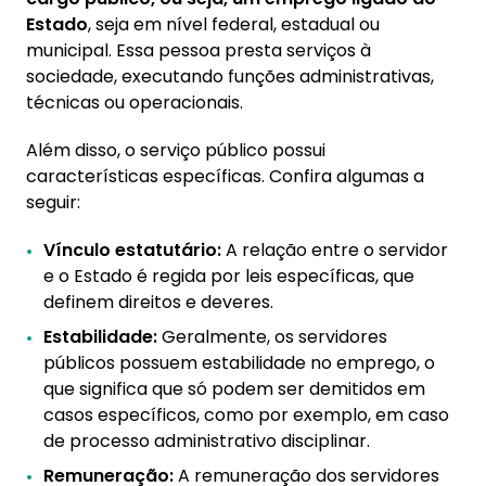
funcionário público?
Estado
, seja em nível federal, estadual ou
municipal. Essa pessoa presta serviços à
3. Servidor concursado tem carteira assinada?
sociedade, executando funções administrativas,
4. É possível demitir empregado público?
técnicas ou operacionais.
5. Como se tornar um servidor público?
Além disso, o serviço público possui
características específicas. Confira algumas a
seguir:
Vínculo estatutário:
A relação entre o servidor
e o Estado é regida por leis específicas, que
definem direitos e deveres.
Estabilidade:
Geralmente, os servidores
públicos possuem estabilidade no emprego, o
que significa que só podem ser demitidos em
casos específicos, como por exemplo, em caso
de processo administrativo disciplinar.
Remuneração:
A remuneração dos servidores