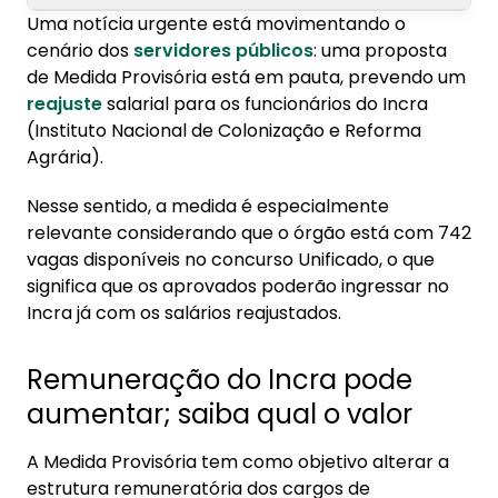
Uma notícia urgente está movimentando o
1. Remuneração do Incra pode aumentar;
cenário dos
servidores públicos
: uma proposta
saiba qual o valor
de Medida Provisória está em pauta, prevendo um
reajuste
salarial para os funcionários do Incra
2. Órgão possui vagas abertas em concurso
(Instituto Nacional de Colonização e Reforma
Agrária).
Nesse sentido, a medida é especialmente
relevante considerando que o órgão está com 742
vagas disponíveis no concurso Unificado, o que
significa que os aprovados poderão ingressar no
Incra já com os salários reajustados.
Remuneração do Incra pode
aumentar; saiba qual o valor
A Medida Provisória tem como objetivo alterar a
estrutura remuneratória dos cargos de