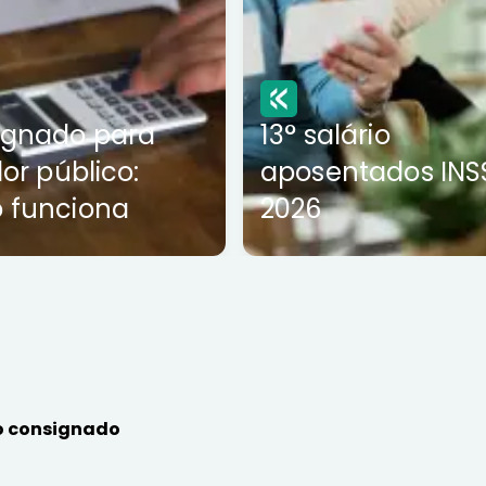
ignado para
13° salário
dor público:
aposentados INS
 funciona
2026
 consignado