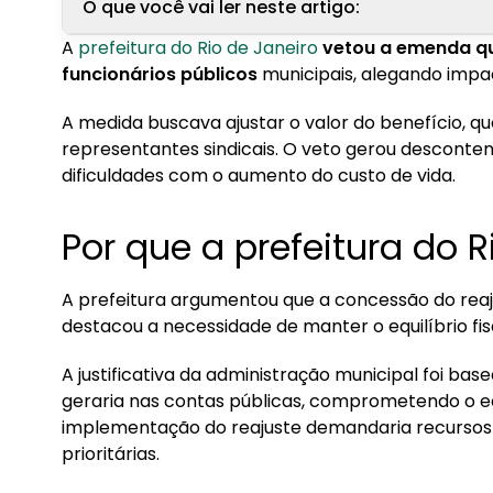
O que você vai ler neste artigo:
A
prefeitura do Rio de Janeiro
vetou a emenda qu
1. Por que a prefeitura do Rio vetou aumento?
funcionários públicos
municipais, alegando impact
2. Conheça a Konsi
A medida buscava ajustar o valor do benefício, q
representantes sindicais. O veto gerou desconte
dificuldades com o aumento do custo de vida.
Por que a prefeitura do 
A prefeitura argumentou que a concessão do reaj
destacou a necessidade de manter o equilíbrio fis
A justificativa da administração municipal foi bas
geraria nas contas públicas, comprometendo o equi
implementação do reajuste demandaria recursos sig
prioritárias.