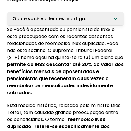
O que você vai ler neste artigo:
Se você é aposentado ou pensionista do INSS e
1. Meu extrato do INSS mostra reembolso: o
está preocupado com os recentes descontos
que isso significa?
relacionados ao reembolso INSS duplicado, você
1.1. Principais cenários do reembolso INSS:
não está sozinho. O Supremo Tribunal Federal
(STF) homologou na quinta-feira (3) um plano que
2. Por que o INSS pode descontar valores do
permite ao INSS descontar até 30% do valor dos
meu benefício?
benefícios mensais de aposentados e
2.1. Descontos autorizados pela decisão do
pensionistas que receberam duas vezes o
STF:
reembolso de mensalidades indevidamente
cobradas.
2.2. Outros motivos legais para descontos
do benefício INSS:
Esta medida histórica, relatada pelo ministro Dias
Toffoli, tem causado grande preocupação entre
3. Identifiquei um desconto que não
os beneficiários. O termo
"reembolso INSS
reconheço: o que fazer?
duplicado" refere-se especificamente aos
3.1. Passo 1: Verifique se houve notificação