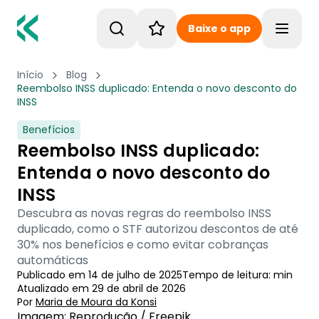
Baixe o app
Toggle
Início
Blog
Reembolso INSS duplicado: Entenda o novo desconto do
INSS
Benefícios
Reembolso INSS duplicado:
Entenda o novo desconto do
INSS
Descubra as novas regras do reembolso INSS
duplicado, como o STF autorizou descontos de até
30% nos benefícios e como evitar cobranças
automáticas
Publicado em
14 de julho de 2025
Tempo de leitura:
min
Atualizado em
29 de abril de 2026
Por
Maria de Moura
 da Konsi
Imagem: Reprodução / Freepik