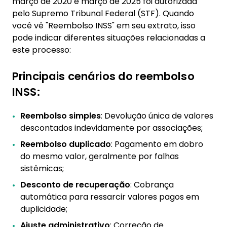
março de 2020 e março de 2025 foi autorizada
reembolso de descontos do INSS
pelo Supremo Tribunal Federal (STF). Quando
você vê "Reembolso INSS" em seu extrato, isso
pode indicar diferentes situações relacionadas a
este processo:
Principais cenários do reembolso
INSS:
Reembolso simples
: Devolução única de valores
descontados indevidamente por associações;
Reembolso duplicado
: Pagamento em dobro
do mesmo valor, geralmente por falhas
sistêmicas;
Desconto de recuperação
: Cobrança
automática para ressarcir valores pagos em
duplicidade;
Ajuste administrativo
: Correção de