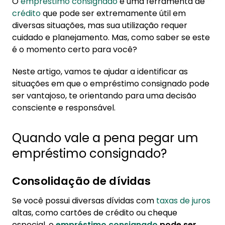
O
empréstimo consignado
é uma ferramenta de
1. Quando vale a pena pegar um empréstimo
crédito
que pode ser extremamente útil em
consignado?
diversas situações, mas sua utilização requer
1.1. Consolidação de dívidas
cuidado e planejamento. Mas, como saber se este
é o momento certo para você?
1.2. Financiamento de gastos planejados
1.3. Investimento em educação ou saúde
Neste artigo, vamos te ajudar a identificar as
situações em que o empréstimo consignado pode
2. Vale a pena trocar uma dívida por outra?
ser vantajoso, te orientando para uma decisão
2.1. Corte nos juros
consciente e responsável.
2.2. Parcelas fixas e diretas
Quando vale a pena pegar um
2.3. Olho nas restrições
empréstimo consignado?
2.4. Compare o custo total
3. Conheça a Konsi — Consignado do seu jeito
Consolidação de dívidas
Se você possui diversas dívidas com
taxas de juros
altas, como cartões de crédito ou cheque
especial, o
empréstimo consignado
pode ser