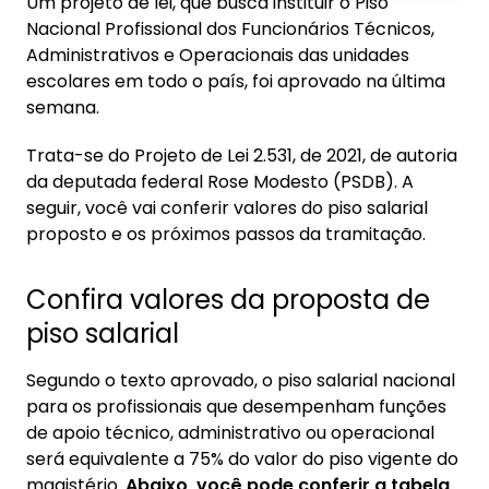
Um projeto de lei, que busca instituir o Piso
1. Confira valores da proposta de piso salarial
Nacional Profissional dos Funcionários Técnicos,
Administrativos e Operacionais das unidades
2. PL busca valorizar profissionais da educação
escolares em todo o país, foi aprovado na última
3. Quais os próximos passos?
semana.
Trata-se do Projeto de Lei 2.531, de 2021, de autoria
da deputada federal Rose Modesto (PSDB). A
seguir, você vai conferir valores do piso salarial
proposto e os próximos passos da tramitação.
Confira valores da proposta de
piso salarial
Segundo o texto aprovado, o piso salarial nacional
para os profissionais que desempenham funções
de apoio técnico, administrativo ou operacional
será equivalente a 75% do valor do piso vigente do
magistério.
Abaixo, você pode conferir a tabela