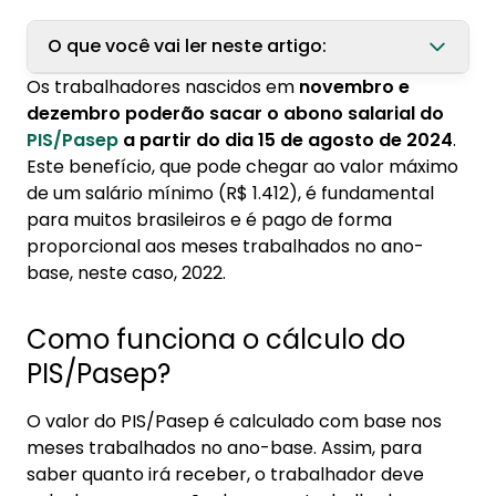
O que você vai ler neste artigo:
Os trabalhadores nascidos em
novembro e
1. Como funciona o cálculo do PIS/Pasep?
dezembro poderão sacar o abono salarial do
PIS/Pasep
a partir do dia 15 de agosto de 2024
.
2. Calendário do PIS/Pasep 2024
Este benefício, que pode chegar ao valor máximo
3. Quem tem direito ao abono salarial do
de um salário mínimo (R$ 1.412), é fundamental
PIS/Pasep?
para muitos brasileiros e é pago de forma
proporcional aos meses trabalhados no ano-
4. Como saber se tenho direito ao PIS/Pasep?
base, neste caso, 2022.
5. Como sacar o abono salarial do PIS/Pasep?
Como funciona o cálculo do
PIS/Pasep?
O valor do PIS/Pasep é calculado com base nos
meses trabalhados no ano-base. Assim, para
saber quanto irá receber, o trabalhador deve