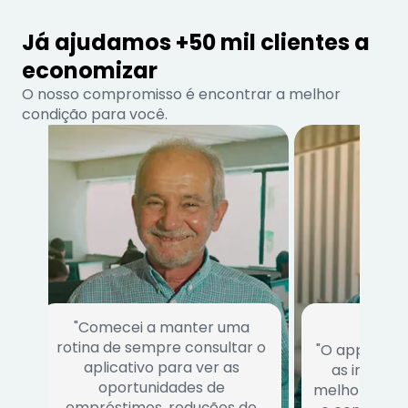
Já ajudamos +50 mil clientes a
economizar
O nosso compromisso é encontrar a melhor
condição para você.
"Comecei a manter uma
rotina de sempre consultar o
"O app conse
aplicativo para ver as
as institu
oportunidades de
melhor traz r
empréstimos, reduções de